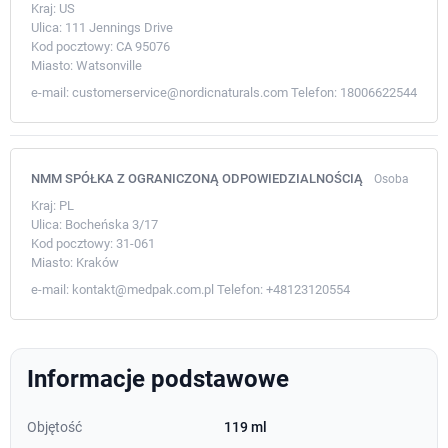
Kraj:
US
Ulica:
111 Jennings Drive
Kod pocztowy:
CA 95076
Miasto:
Watsonville
e-mail:
customerservice@nordicnaturals.com
Telefon:
18006622544
NMM SPÓŁKA Z OGRANICZONĄ ODPOWIEDZIALNOŚCIĄ
Osoba
Kraj:
PL
Ulica:
Bocheńska 3/17
Kod pocztowy:
31-061
Miasto:
Kraków
e-mail:
kontakt@medpak.com.pl
Telefon:
+48123120554
Informacje podstawowe
Objętość
119 ml