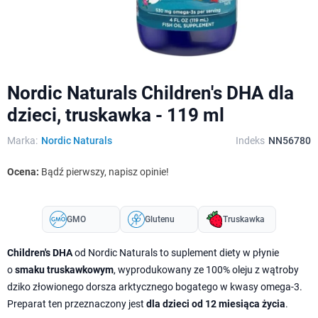
Nordic Naturals Children's DHA dla
dzieci, truskawka - 119 ml
Marka:
Nordic Naturals
Indeks
NN56780
Ocena:
Bądź pierwszy, napisz opinie!
GMO
Glutenu
Truskawka
Children's DHA
od Nordic Naturals to suplement diety w płynie
o
smaku truskawkowym
, wyprodukowany ze 100% oleju z wątroby
dziko złowionego dorsza arktycznego bogatego w kwasy omega-3.
Preparat ten przeznaczony jest
dla dzieci od 12 miesiąca życia
.