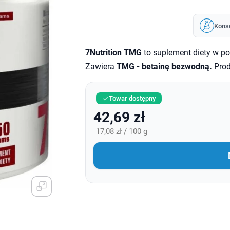
Kons
7Nutrition TMG
to suplement diety w po
Zawiera
TMG - betainę bezwodną.
Pro
Towar dostępny

42,69 zł
17,08 zł / 100 g