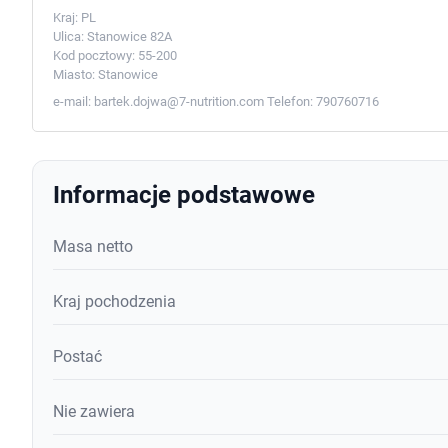
Kraj:
PL
Ulica:
Stanowice 82A
Kod pocztowy:
55-200
Miasto:
Stanowice
e-mail:
bartek.dojwa@7-nutrition.com
Telefon:
790760716
Informacje podstawowe
Masa netto
Kraj pochodzenia
Postać
Nie zawiera