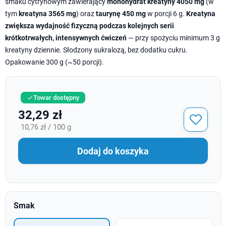
smaku cytrynowym zawierający
monohydrat kreatyny 4050 mg
(w
tym
kreatyna 3565 mg
) oraz
taurynę 450 mg
w porcji 6 g.
Kreatyna
zwiększa wydajność fizyczną podczas kolejnych serii
krótkotrwałych, intensywnych ćwiczeń
— przy spożyciu minimum 3 g
kreatyny dziennie. Słodzony sukralozą, bez dodatku cukru.
Opakowanie 300 g (~50 porcji).
Towar dostępny

32,29 zł
10,76 zł / 100 g
Dodaj do koszyka
Smak