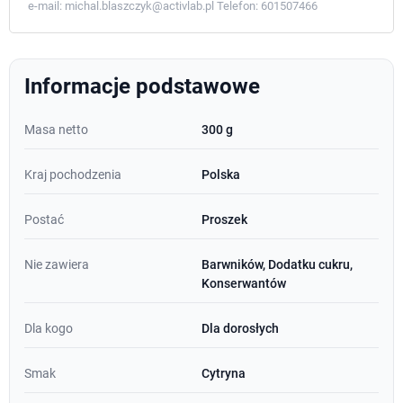
e-mail:
michal.blaszczyk@activlab.pl
Telefon:
601507466
Informacje podstawowe
Masa netto
300 g
Kraj pochodzenia
Polska
Postać
Proszek
Nie zawiera
Barwników, Dodatku cukru,
Konserwantów
Dla kogo
Dla dorosłych
Smak
Cytryna