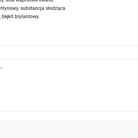
ytrynowy, substancja słodząca
 błękit brylantowy.
nt