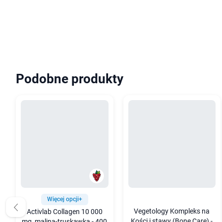
Podobne produkty
Więcej opcji+
Vegetology Kompleks na
Activlab Collagen 10 000
Kości i stawy (Bone Care) -
mg, malina-truskawka - 400