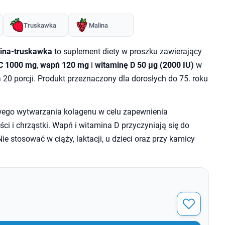
Truskawka
Malina
lina-truskawka
to suplement diety w proszku zawierający
C 1000 mg
,
wapń 120 mg
i
witaminę D 50 µg (2000 IU)
w
 20 porcji. Produkt przeznaczony dla dorosłych do 75. roku
wego wytwarzania kolagenu w celu zapewnienia
ci i chrząstki. Wapń i witamina D przyczyniają się do
e stosować w ciąży, laktacji, u dzieci oraz przy kamicy