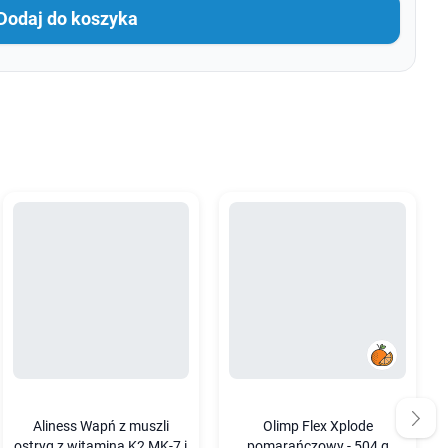
Dodaj do koszyka
Aliness Wapń z muszli
Olimp Flex Xplode
ostryg z witaminą K2 MK-7 i
pomarańczowy - 504 g