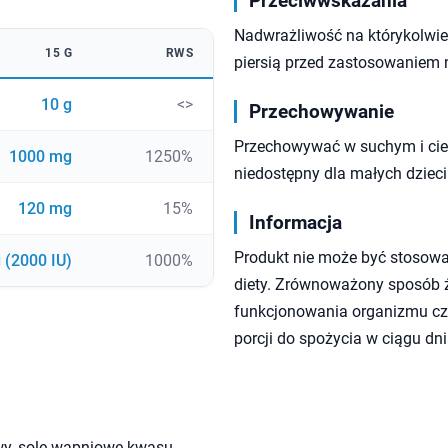
Przeciwwskazania
Nadwrażliwość na którykolwiek
15 G
RWS
piersią przed zastosowaniem 
10 g
<>
Przechowywanie
Przechowywać w suchym i cie
1000 mg
1250%
niedostępny dla małych dzieci
120 mg
15%
Informacja
Produkt nie może być stosowa
 (2000 IU)
1000%
diety. Zrównoważony sposób ży
funkcjonowania organizmu czł
porcji do spożycia w ciągu dni
wy, sole wapniowe kwasu