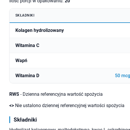
Ilość porcji w opakowaniu:
20
SKŁADNIKI
Kolagen hydrolizowany
Witamina C
Wapń
Witamina D
50 mcg
RWS
- Dzienna referencyjna wartość spożycia
<>
Nie ustalono dziennej referencyjnej wartości spożycia
Składniki
Hydrolizat kolagenowy, maltodekstryna, kwas L-askorbino