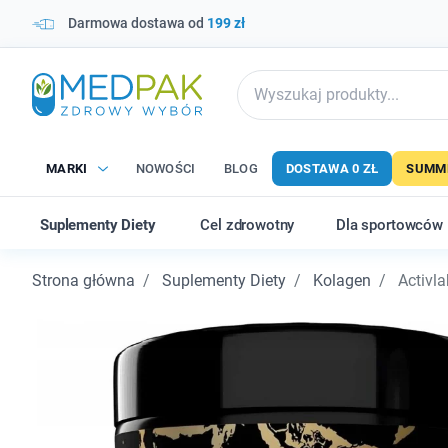
Darmowa dostawa od
199 zł
MARKI
NOWOŚCI
BLOG
DOSTAWA 0 ZŁ
SUMME
Suplementy Diety
Cel zdrowotny
Dla sportowców
Strona główna
Suplementy Diety
Kolagen
Activla