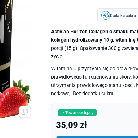
Dodatku cukru
Activlab Horizon Collagen o smaku ma
kolagen hydrolizowany 10 g
,
witaminę 
porcji (15 g). Opakowanie 300 g zawiera
życia.
Witamina C przyczynia się do prawidło
prawidłowego funkcjonowania skóry, koś
utrzymania prawidłowego stanu kości. Ni
nerkowej. Bez dodatku cukru.
Towar dostępny

35,09 zł