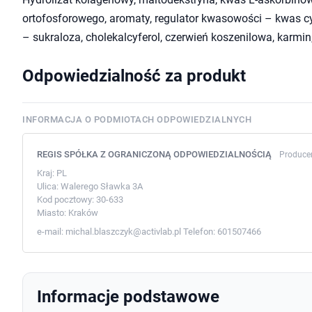
ortofosforowego, aromaty, regulator kwasowości – kwas c
– sukraloza, cholekalcyferol, czerwień koszenilowa, karmin,
Odpowiedzialność za produkt
INFORMACJA O PODMIOTACH ODPOWIEDZIALNYCH
REGIS SPÓŁKA Z OGRANICZONĄ ODPOWIEDZIALNOŚCIĄ
Produce
Kraj:
PL
Ulica:
Walerego Sławka 3A
Kod pocztowy:
30-633
Miasto:
Kraków
e-mail:
michal.blaszczyk@activlab.pl
Telefon:
601507466
Informacje podstawowe