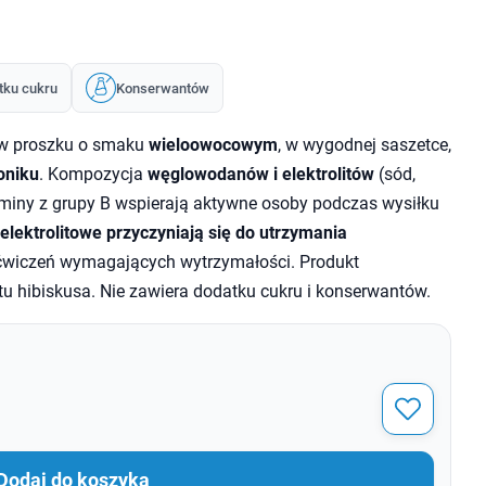
tku cukru
Konserwantów
 w proszku o smaku
wieloowocowym
, w wygodnej saszetce,
oniku
. Kompozycja
węglowodanów i elektrolitów
(sód,
aminy z grupy B wspierają aktywne osoby podczas wysiłku
ektrolitowe przyczyniają się do utrzymania
ćwiczeń wymagających wytrzymałości. Produkt
u hibiskusa. Nie zawiera dodatku cukru i konserwantów.
Dodaj do koszyka