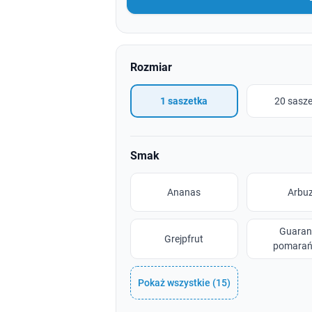
Rozmiar
1 saszetka
20 sasz
Smak
Ananas
Arbu
Guaran
Grejpfrut
pomarań
Pokaż wszystkie (15)