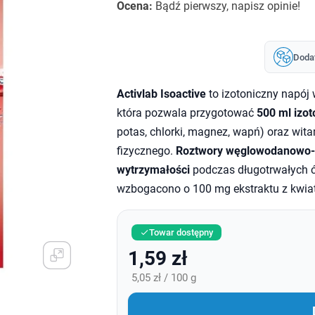
Ocena:
Bądź pierwszy, napisz opinie!
Doda
Activlab Isoactive
to izotoniczny napój
która pozwala przygotować
500 ml izot
potas, chlorki, magnez, wapń) oraz wit
fizycznego.
Roztwory węglowodanowo-el
wytrzymałości
podczas długotrwałych 
wzbogacono o 100 mg ekstraktu z kwiat
Towar dostępny

1,59 zł
5,05 zł / 100 g