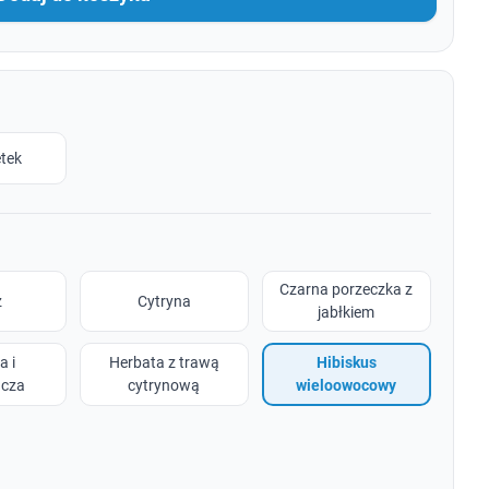
etek
Czarna porzeczka z
z
Cytryna
jabłkiem
a i
Herbata z trawą
Hibiskus
cza
cytrynową
wieloowocowy