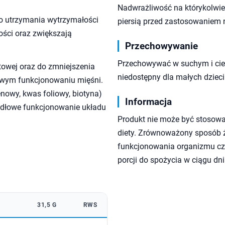
Nadwrażliwość na którykolwiek
o utrzymania wytrzymałości
piersią przed zastosowaniem 
ści oraz zwiększają
Przechowywanie
Przechowywać w suchym i cie
towej oraz do zmniejszenia
niedostępny dla małych dzieci
owym funkcjonowaniu mięśni.
enowy, kwas foliowy, biotyna)
Informacja
idłowe funkcjonowanie układu
Produkt nie może być stosowa
diety. Zrównoważony sposób ży
funkcjonowania organizmu czł
porcji do spożycia w ciągu dni
31,5 G
RWS