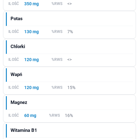
350 mg
<>
Potas
130 mg
7%
Chlorki
120 mg
<>
Wapń
120 mg
15%
Magnez
60 mg
16%
Witamina B1