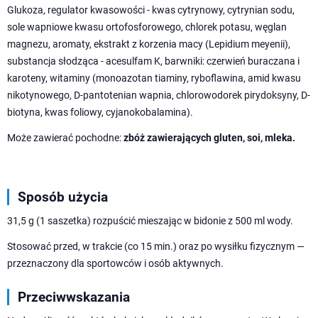
Glukoza, regulator kwasowości - kwas cytrynowy, cytrynian sodu,
sole wapniowe kwasu ortofosforowego, chlorek potasu, węglan
magnezu, aromaty, ekstrakt z korzenia macy (Lepidium meyenii),
substancja słodząca - acesulfam K, barwniki: czerwień buraczana i
karoteny, witaminy (monoazotan tiaminy, ryboflawina, amid kwasu
nikotynowego, D-pantotenian wapnia, chlorowodorek pirydoksyny, D-
biotyna, kwas foliowy, cyjanokobalamina).
Może zawierać pochodne:
zbóż zawierających gluten, soi, mleka.
Sposób użycia
31,5 g (1 saszetka) rozpuścić mieszając w bidonie z 500 ml wody.
Stosować przed, w trakcie (co 15 min.) oraz po wysiłku fizycznym —
przeznaczony dla sportowców i osób aktywnych.
Przeciwwskazania