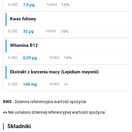
7,9 µg
16%
Kwas foliowy
32 µg
16%
Witamina B12
0,39 µg
16%
Ekstrakt z korzenia macy (Lepidium meyenii)
100 mg
<>
RWS
- Dzienna referencyjna wartość spożycia
<>
Nie ustalono dziennej referencyjnej wartości spożycia
Składniki