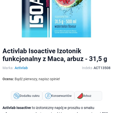
Activlab Isoactive Izotonik
funkcjonalny z Maca, arbuz - 31,5 g
Marka:
Activlab
Indeks
ACT13508
Ocena:
Bądź pierwszy, napisz opinie!
Dodatku cukru
Konserwantów
Arbuz
Activlab Isoactive
to izotoniczny napój w proszku o smaku