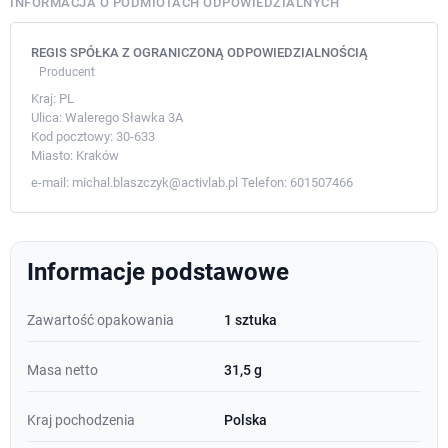
INFORMACJA O PODMIOTACH ODPOWIEDZIALNYCH
REGIS SPÓŁKA Z OGRANICZONĄ ODPOWIEDZIALNOŚCIĄ
Producent
Kraj:
PL
Ulica:
Walerego Sławka 3A
Kod pocztowy:
30-633
Miasto:
Kraków
e-mail:
michal.blaszczyk@activlab.pl
Telefon:
601507466
Informacje podstawowe
Zawartość opakowania
1 sztuka
Masa netto
31,5 g
Kraj pochodzenia
Polska