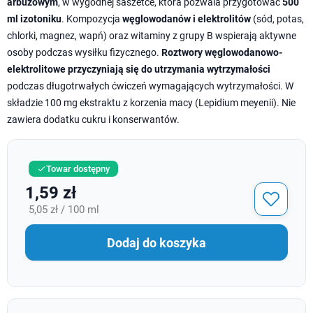
arbuzowym
, w wygodnej saszetce, która pozwala przygotować
500
ml izotoniku
. Kompozycja
węglowodanów i elektrolitów
(sód, potas,
chlorki, magnez, wapń) oraz witaminy z grupy B wspierają aktywne
osoby podczas wysiłku fizycznego.
Roztwory węglowodanowo-
elektrolitowe przyczyniają się do utrzymania wytrzymałości
podczas długotrwałych ćwiczeń wymagających wytrzymałości. W
składzie 100 mg ekstraktu z korzenia macy (Lepidium meyenii). Nie
zawiera dodatku cukru i konserwantów.
Towar dostępny

1,59 zł
5,05 zł / 100 ml
Dodaj do koszyka