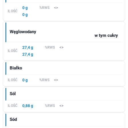
0 g
<>
0 g
Węglowodany
w tym cukry
27,4 g
<>
27,4 g
Białko
0 g
<>
Sól
0,88 g
<>
Sód