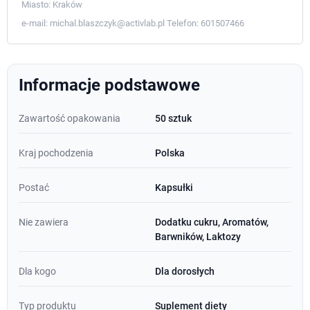
Miasto:
Kraków
e-mail:
michal.blaszczyk@activlab.pl
Telefon:
601507466
Informacje podstawowe
Zawartość opakowania
50 sztuk
Kraj pochodzenia
Polska
Postać
Kapsułki
Nie zawiera
Dodatku cukru, Aromatów,
Barwników, Laktozy
Dla kogo
Dla dorosłych
Typ produktu
Suplement diety