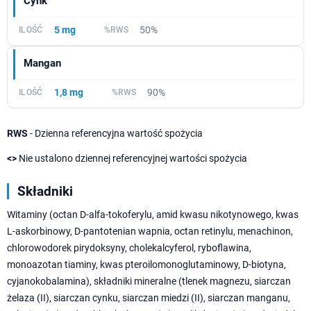
Cynk
5 mg
50%
Mangan
1,8 mg
90%
RWS
- Dzienna referencyjna wartość spożycia
<>
Nie ustalono dziennej referencyjnej wartości spożycia
Składniki
Witaminy (octan D-alfa-tokoferylu, amid kwasu nikotynowego, kwas
L-askorbinowy, D-pantotenian wapnia, octan retinylu, menachinon,
chlorowodorek pirydoksyny, cholekalcyferol, ryboflawina,
monoazotan tiaminy, kwas pteroilomonoglutaminowy, D-biotyna,
cyjanokobalamina), składniki mineralne (tlenek magnezu, siarczan
żelaza (II), siarczan cynku, siarczan miedzi (II), siarczan manganu,