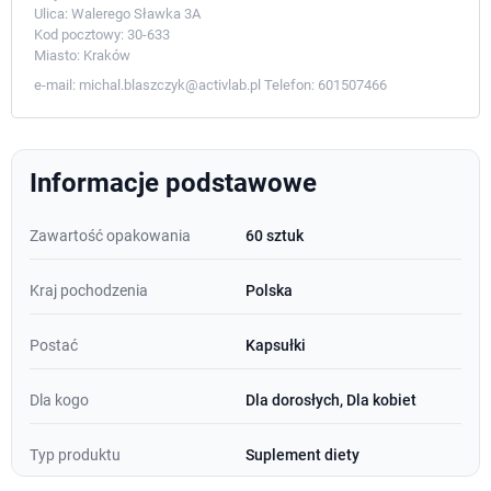
Ulica:
Walerego Sławka 3A
Kod pocztowy:
30-633
Miasto:
Kraków
e-mail:
michal.blaszczyk@activlab.pl
Telefon:
601507466
Informacje podstawowe
Zawartość opakowania
60 sztuk
Kraj pochodzenia
Polska
Postać
Kapsułki
Dla kogo
Dla dorosłych, Dla kobiet
Typ produktu
Suplement diety