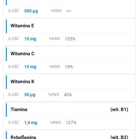
500 µg
<>
Witamina E
15 mg
125%
Witamina C
15 mg
19%
Witamina K
30 µg
40%
Tiamina
(wit. B1)
1,4 mg
127%
Ryboflawina
(wit. B2)