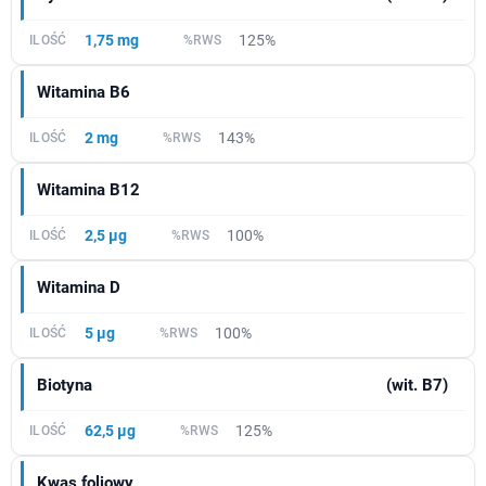
1,75 mg
125%
Witamina B6
2 mg
143%
Witamina B12
2,5 µg
100%
Witamina D
5 µg
100%
Biotyna
(wit. B7)
62,5 µg
125%
Kwas foliowy