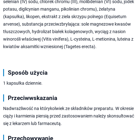
selenian (IV) sodu, chlorek chromu (III), molibdenian (VI) sodu, jodek
potasu, diglicynian manganu, pikolinian chromu), żelatyna
(kapsułka), likopen, ekstrakt z ziela skrzypu polnego (Equisetum
arvense), substancja przeciwzbrylająca: sole magnezowe kwasów
tłuszczowych, hydrolizat białek kolagenowych, wyciąg z nasion
winorośli właściwej (Vitis vinifera), L-cysteina, L-metionina, luteina z
kwiatów aksamitki wzniesionej (Tagetes erecta).
Sposób użycia
1 kapsułka dziennie.
Przeciwwskazania
Nadwrażliwość na którykolwiek ze składników preparatu. W okresie
ciąży i karmienia piersią przed zastosowaniem należy skonsultować
się z lekarzem lub farmaceutą.
Przechowywanie