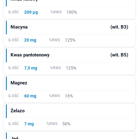
200 µg
100%
Niacyna
(wit. B3)
20 mg
125%
Kwas pantotenowy
(wit. B5)
7,5 mg
125%
Magnez
60 mg
16%
Żelazo
7 mg
50%
Jod