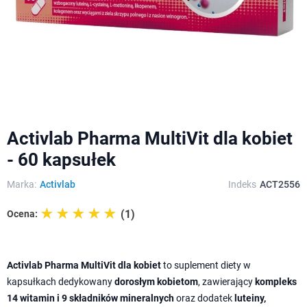
Activlab Pharma MultiVit dla kobiet
- 60 kapsułek
Marka:
Activlab
Indeks
ACT2556
☆☆☆☆☆
★★★★★
(1)
Ocena:
Activlab Pharma MultiVit dla kobiet
to suplement diety w
kapsułkach dedykowany
dorosłym kobietom
, zawierający
kompleks
14 witamin i 9 składników mineralnych
oraz dodatek
luteiny,