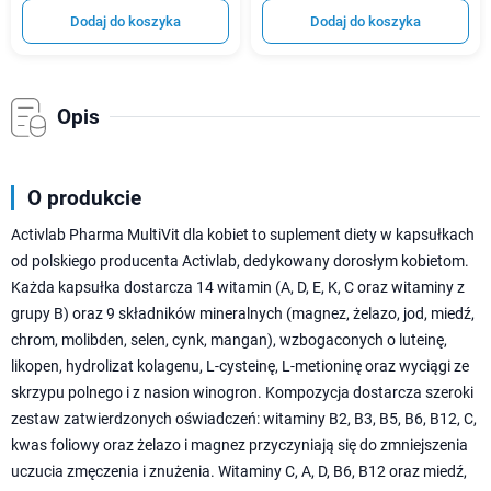
Dodaj do koszyka
Dodaj do koszyka
Opis
O produkcie
Activlab Pharma MultiVit dla kobiet to suplement diety w kapsułkach
od polskiego producenta Activlab, dedykowany dorosłym kobietom.
Każda kapsułka dostarcza 14 witamin (A, D, E, K, C oraz witaminy z
grupy B) oraz 9 składników mineralnych (magnez, żelazo, jod, miedź,
chrom, molibden, selen, cynk, mangan), wzbogaconych o luteinę,
likopen, hydrolizat kolagenu, L-cysteinę, L-metioninę oraz wyciągi ze
skrzypu polnego i z nasion winogron. Kompozycja dostarcza szeroki
zestaw zatwierdzonych oświadczeń: witaminy B2, B3, B5, B6, B12, C,
kwas foliowy oraz żelazo i magnez przyczyniają się do zmniejszenia
uczucia zmęczenia i znużenia. Witaminy C, A, D, B6, B12 oraz miedź,