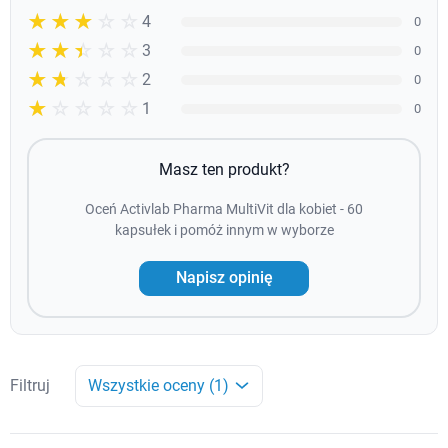
☆☆☆☆☆
★★★★
4
0
☆☆☆☆☆
★★★
3
0
☆☆☆☆☆
★★
2
0
☆☆☆☆☆
★
1
0
Masz ten produkt?
Oceń Activlab Pharma MultiVit dla kobiet - 60
kapsułek i pomóż innym w wyborze
Napisz opinię
Filtruj
Wszystkie oceny (1)