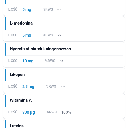
5 mg
<>
L-metionina
5 mg
<>
Hydrolizat białek kolagenowych
10 mg
<>
Likopen
2,5 mg
<>
Witamina A
800 µg
100%
Luteina