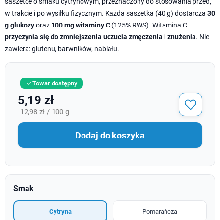
saszetce o smaku cytrynowym, przeznaczony do stosowania przed,
w trakcie i po wysiłku fizycznym. Każda saszetka (40 g) dostarcza
30
g glukozy
oraz
100 mg witaminy C
(125% RWS). Witamina C
przyczynia się do zmniejszenia uczucia zmęczenia i znużenia
. Nie
zawiera: glutenu, barwników, nabiału.
Towar dostępny

5,19 zł
12,98 zł / 100 g
Dodaj do koszyka
Smak
Cytryna
Pomarańcza