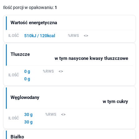
Ilość porcji w opakowaniu:
1
Wartość energetyczna
510kJ / 120kcal
<>
Tłuszcze
w tym nasycone kwasy tłuszczowe
0 g
<>
0 g
Węglowodany
w tym cukry
30 g
<>
30 g
Białko