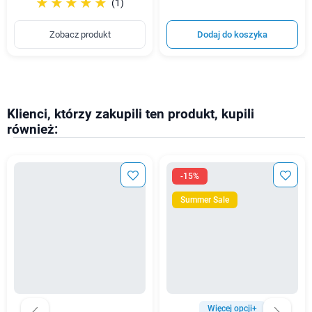
☆☆☆☆☆
★★★★★
(1)
Zobacz produkt
Dodaj do koszyka
Klienci, którzy zakupili ten produkt, kupili
również:
-15%
Summer Sale
Więcej opcji+