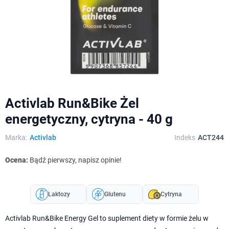
Activlab Run&Bike Żel
energetyczny, cytryna - 40 g
Marka:
Activlab
Indeks
ACT244
Ocena:
Bądź pierwszy, napisz opinie!
Laktozy
Glutenu
Cytryna
Activlab Run&Bike Energy Gel to suplement diety w formie żelu w