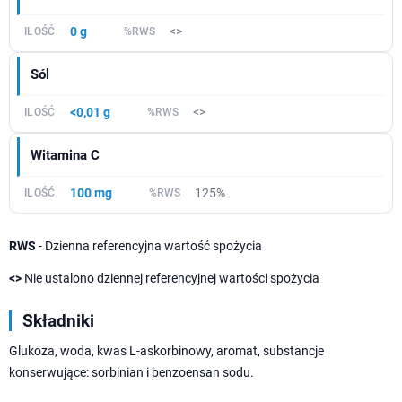
0 g
<>
Sól
<0,01 g
<>
Witamina C
100 mg
125%
RWS
- Dzienna referencyjna wartość spożycia
<>
Nie ustalono dziennej referencyjnej wartości spożycia
Składniki
Glukoza, woda, kwas L-askorbinowy, aromat, substancje
konserwujące: sorbinian i benzoensan sodu.