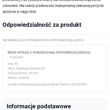
człowieka. Nie należy przekraczać maksymalnej zalecanej porcji do
spożycia w ciągu dnia.
Odpowiedzialność za produkt
INFORMACJA O PODMIOTACH ODPOWIEDZIALNYCH
REGIS SPÓŁKA Z OGRANICZONĄ ODPOWIEDZIALNOŚCIĄ
Producent
Kraj:
PL
Ulica:
Walerego Sławka 3A
Kod pocztowy:
30-633
Miasto:
Kraków
e-mail:
michal.blaszczyk@activlab.pl
Telefon:
601507466
Informacje podstawowe