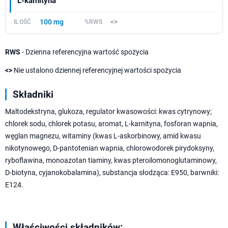
L-karnityna
100 mg
<>
RWS
- Dzienna referencyjna wartość spożycia
<>
Nie ustalono dziennej referencyjnej wartości spożycia
Składniki
Maltodekstryna, glukoza, regulator kwasowości: kwas cytrynowy;
chlorek sodu, chlorek potasu, aromat, L-karnityna, fosforan wapnia,
węglan magnezu, witaminy (kwas L-askorbinowy, amid kwasu
nikotynowego, D-pantotenian wapnia, chlorowodorek pirydoksyny,
ryboflawina, monoazotan tiaminy, kwas pteroilomonoglutaminowy,
D-biotyna, cyjanokobalamina), substancja słodząca: E950, barwniki:
E124.
Właściwości składników: