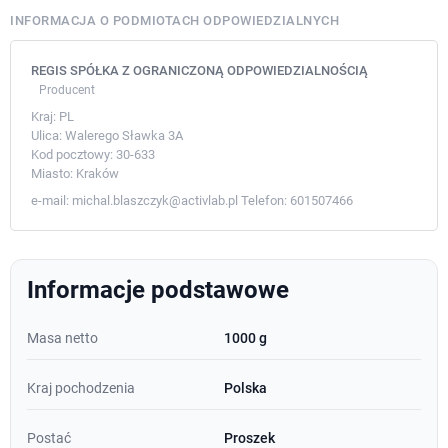
INFORMACJA O PODMIOTACH ODPOWIEDZIALNYCH
REGIS SPÓŁKA Z OGRANICZONĄ ODPOWIEDZIALNOŚCIĄ
Producent
Kraj:
PL
Ulica:
Walerego Sławka 3A
Kod pocztowy:
30-633
Miasto:
Kraków
e-mail:
michal.blaszczyk@activlab.pl
Telefon:
601507466
Informacje podstawowe
Masa netto
1000 g
Kraj pochodzenia
Polska
Postać
Proszek