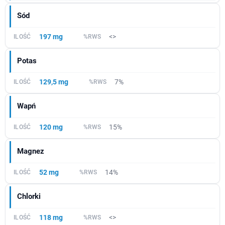
Sód
197 mg
<>
Potas
129,5 mg
7%
Wapń
120 mg
15%
Magnez
52 mg
14%
Chlorki
118 mg
<>