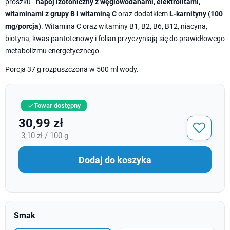
proszku -
napój izotoniczny z węglowodanami, elektrolitami,
witaminami z grupy B i witaminą C
oraz dodatkiem
L-karnityny (100
mg/porcja)
. Witamina C oraz witaminy B1, B2, B6, B12, niacyna,
biotyna, kwas pantotenowy i folian przyczyniają się do prawidłowego
metabolizmu energetycznego.
Porcja 37 g rozpuszczona w 500 ml wody.
Towar dostępny

30,99 zł
3,10 zł / 100 g
Dodaj do koszyka
Smak