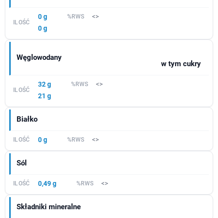
0 g
<>
0 g
Węglowodany
w tym cukry
32 g
<>
21 g
Białko
0 g
<>
Sól
0,49 g
<>
Składniki mineralne