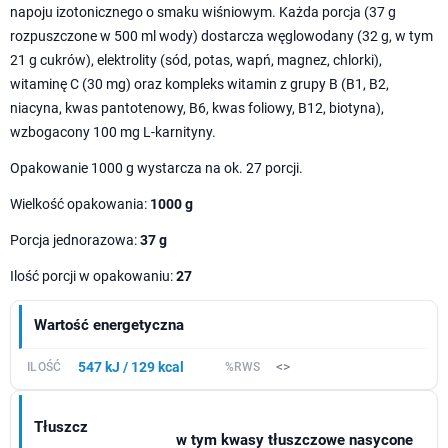
napoju izotonicznego o smaku wiśniowym. Każda porcja (37 g
rozpuszczone w 500 ml wody) dostarcza węglowodany (32 g, w tym
21 g cukrów), elektrolity (sód, potas, wapń, magnez, chlorki),
witaminę C (30 mg) oraz kompleks witamin z grupy B (B1, B2,
niacyna, kwas pantotenowy, B6, kwas foliowy, B12, biotyna),
wzbogacony 100 mg L-karnityny.
Opakowanie 1000 g wystarcza na ok. 27 porcji.
Wielkość opakowania:
1000 g
Porcja jednorazowa:
37 g
Ilość porcji w opakowaniu:
27
Wartość energetyczna
547 kJ / 129 kcal
<>
Tłuszcz
w tym kwasy tłuszczowe nasycone