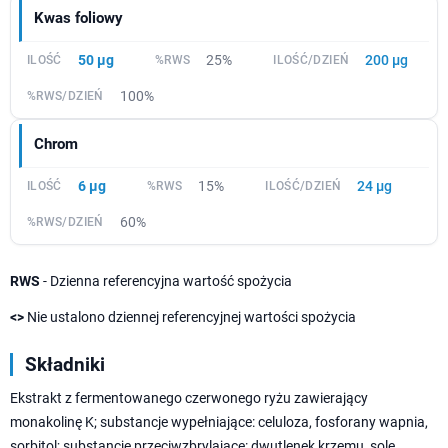
Kwas foliowy
50 µg
25%
200 µg
100%
Chrom
6 µg
15%
24 µg
60%
RWS
- Dzienna referencyjna wartość spożycia
<>
Nie ustalono dziennej referencyjnej wartości spożycia
Składniki
Ekstrakt z fermentowanego czerwonego ryżu zawierający
monakolinę K; substancje wypełniające: celuloza, fosforany wapnia,
sorbitol; substancje przeciwzbrylające: dwutlenek krzemu, sole