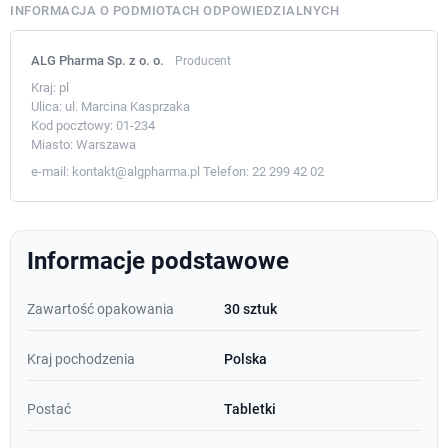
INFORMACJA O PODMIOTACH ODPOWIEDZIALNYCH
ALG Pharma Sp. z o. o.
Producent
Kraj:
pl
Ulica:
ul. Marcina Kasprzaka
Kod pocztowy:
01-234
Miasto:
Warszawa
e-mail:
kontakt@algpharma.pl
Telefon:
22 299 42 02
Informacje podstawowe
Zawartość opakowania
30 sztuk
Kraj pochodzenia
Polska
Postać
Tabletki