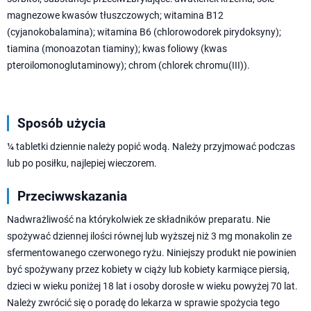
magnezowe kwasów tłuszczowych; witamina B12
(cyjanokobalamina); witamina B6 (chlorowodorek pirydoksyny);
tiamina (monoazotan tiaminy); kwas foliowy (kwas
pteroilomonoglutaminowy); chrom (chlorek chromu(III)).
Sposób użycia
¼ tabletki dziennie należy popić wodą. Należy przyjmować podczas
lub po posiłku, najlepiej wieczorem.
Przeciwwskazania
Nadwrażliwość na którykolwiek ze składników preparatu. Nie
spożywać dziennej ilości równej lub wyższej niż 3 mg monakolin ze
sfermentowanego czerwonego ryżu. Niniejszy produkt nie powinien
być spożywany przez kobiety w ciąży lub kobiety karmiące piersią,
dzieci w wieku poniżej 18 lat i osoby dorosłe w wieku powyżej 70 lat.
Należy zwrócić się o poradę do lekarza w sprawie spożycia tego