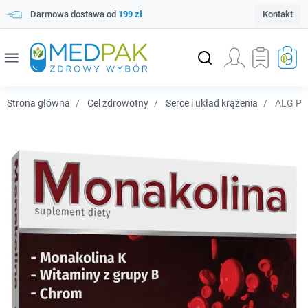
Darmowa dostawa od
199 zł
Kontakt
menu
Strona główna
Cel zdrowotny
Serce i układ krążenia
ALG Pha