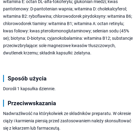
witamina E: octan DL-alfa-tokoferylu; glukonian miedzi; kwas
pantotenowy: D-pantotenian wapnia; witamina D: cholekalcyferol;
witamina B2: ryboflawina; chlorowodorek pirydoksyny: witamina B6;
chlorowodorek tiaminy: witamina B1; witamina A: octan retinylu;
kwas foliowy: kwas pteroilomonoglutaminowy; selenian sodu (45%
se); biotyna: D-biotyna; cyjanokobalamina: witamina B12; substancje
przeciwzbrylające: sole magnezowe kwasów tłuszczowych,
dwutlenek krzemu; składnik kapsułki: żelatyna.
Sposób użycia
Dorośli 1 kapsułka dziennie.
Przeciwwskazania
Nadwrażliwość na którykolwiek ze składników preparatu. W okresie
ciąży i karmienia piersią przed zastosowaniem należy skonsultować
się z lekarzem lub farmaceutą.