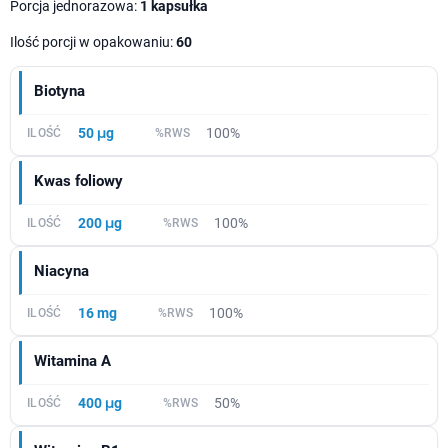
Porcja jednorazowa:
1 kapsułka
Ilość porcji w opakowaniu:
60
Biotyna
50 μg
100%
Kwas foliowy
200 μg
100%
Niacyna
16 mg
100%
Witamina A
400 μg
50%