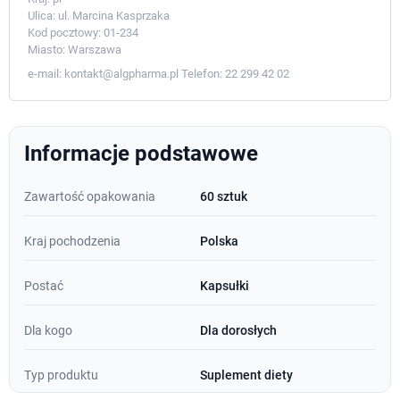
Ulica:
ul. Marcina Kasprzaka
Kod pocztowy:
01-234
Miasto:
Warszawa
e-mail:
kontakt@algpharma.pl
Telefon:
22 299 42 02
Informacje podstawowe
Zawartość opakowania
60 sztuk
Kraj pochodzenia
Polska
Postać
Kapsułki
Dla kogo
Dla dorosłych
Typ produktu
Suplement diety