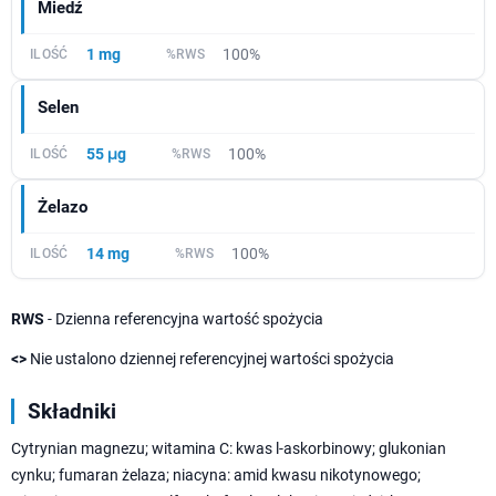
Miedź
1 mg
100%
Selen
55 μg
100%
Żelazo
14 mg
100%
RWS
- Dzienna referencyjna wartość spożycia
<>
Nie ustalono dziennej referencyjnej wartości spożycia
Składniki
Cytrynian magnezu; witamina C: kwas l-askorbinowy; glukonian
cynku; fumaran żelaza; niacyna: amid kwasu nikotynowego;