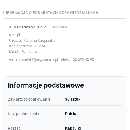
INFORMACJA O PODMIOTACH ODPOWIEDZIALNYCH
ALG Pharma Sp. z o. o.
Producent
Kraj:
pl
Ulica:
ul. Marcina Kasprzaka
Kod pocztowy:
01-234
Miasto:
Warszawa
e-mail:
kontakt@algpharma.pl
Telefon:
22 299 42 02
Informacje podstawowe
Zawartość opakowania
30 sztuk
Kraj pochodzenia
Polska
Postać
Kapsułki