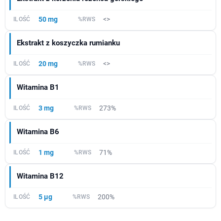
50 mg
<>
Ekstrakt z koszyczka rumianku
20 mg
<>
Witamina B1
3 mg
273%
Witamina B6
1 mg
71%
Witamina B12
5 µg
200%