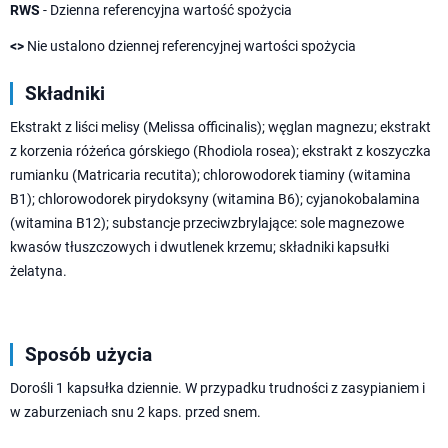
RWS
- Dzienna referencyjna wartość spożycia
<>
Nie ustalono dziennej referencyjnej wartości spożycia
Składniki
Ekstrakt z liści melisy (Melissa officinalis); węglan magnezu; ekstrakt
z korzenia różeńca górskiego (Rhodiola rosea); ekstrakt z koszyczka
rumianku (Matricaria recutita); chlorowodorek tiaminy (witamina
B1); chlorowodorek pirydoksyny (witamina B6); cyjanokobalamina
(witamina B12); substancje przeciwzbrylające: sole magnezowe
kwasów tłuszczowych i dwutlenek krzemu; składniki kapsułki
żelatyna.
Sposób użycia
Dorośli 1 kapsułka dziennie. W przypadku trudności z zasypianiem i
w zaburzeniach snu 2 kaps. przed snem.