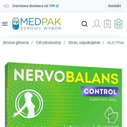
Darmowa dostawa od
199 zł
Kontakt
menu
Strona główna
Cel zdrowotny
Stres, uspokojenie
ALG Pharma