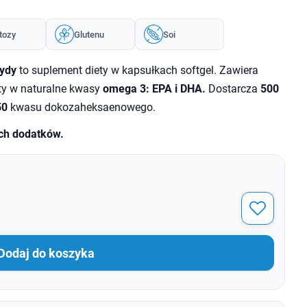
tozy
Glutenu
Soi
rydy
to suplement diety w kapsułkach softgel. Zawiera
ty w naturalne kwasy
omega 3: EPA i DHA.
Dostarcza
500
50
kwasu dokozaheksaenowego.
ych dodatków.
Dodaj do koszyka