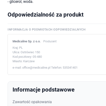
- glicerol, woda.
Odpowiedzialność za produkt
INFORMACJA O PODMIOTACH ODPOWIEDZIALNYCH
Medicaline Sp. z o.o.
Producent
Kraj:
PL
Ulica:
Ostrówiec 150
Kod pocztowy:
05-480
Miasto:
Karczew
e-mail:
office@medicaline.pl
Telefon:
535341401
Informacje podstawowe
Zawartość opakowania