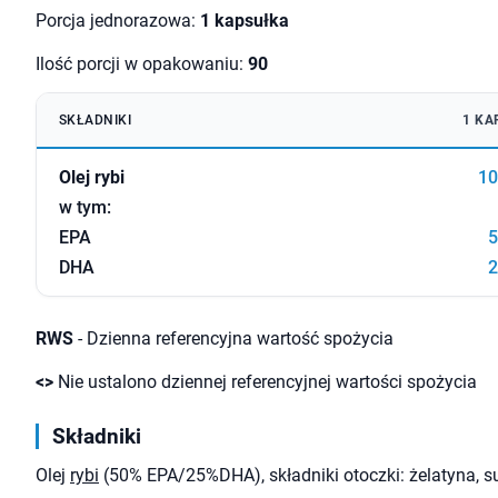
Porcja jednorazowa:
1 kapsułka
Ilość porcji w opakowaniu:
90
SKŁADNIKI
1 KA
Olej rybi
10
w tym:
EPA
5
DHA
2
RWS
- Dzienna referencyjna wartość spożycia
<>
Nie ustalono dziennej referencyjnej wartości spożycia
Składniki
Olej
rybi
(50% EPA/25%DHA), składniki otoczki: żelatyna, s