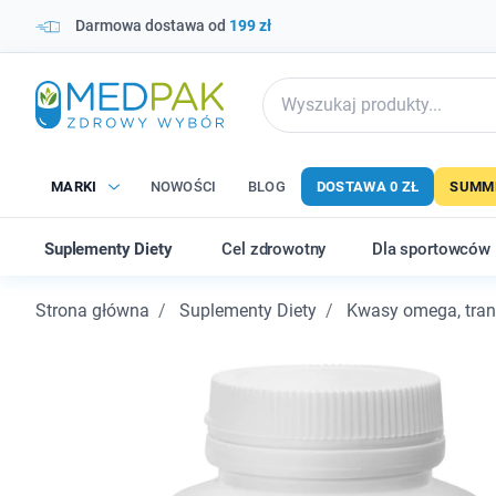
Darmowa dostawa od
199 zł
MARKI
NOWOŚCI
BLOG
DOSTAWA 0 ZŁ
SUMME
Suplementy Diety
Cel zdrowotny
Dla sportowców
Strona główna
Suplementy Diety
Kwasy omega, trany