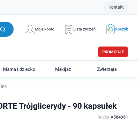
Kontakt
Moje konto
Lista życzeń
Koszyk
PROMOCJE
Mama i dziecko
Makijaż
Zwierzęta
łek
RTE Trójglicerydy - 90 kapsułek
Indeks
A584961