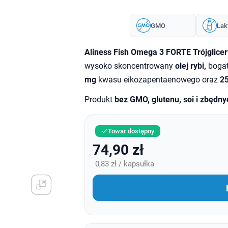
GMO
Lak
Aliness Fish Omega 3 FORTE Trójglice
wysoko skoncentrowany
olej rybi,
boga
mg
kwasu eikozapentaenowego oraz
2
Produkt
bez GMO, glutenu, soi i zbędn
Towar dostępny

74,90 zł
0,83 zł / kapsułka