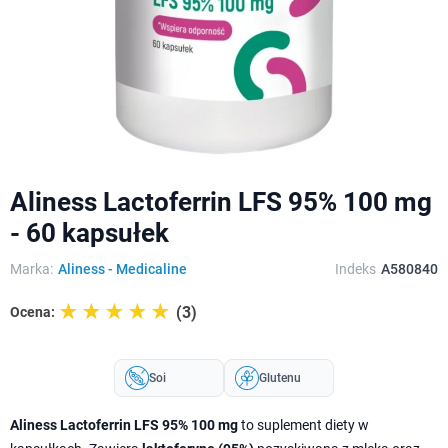
Aliness Lactoferrin LFS 95% 100 mg
- 60 kapsułek
Marka:
Aliness - Medicaline
Indeks
A580840
☆☆☆☆☆
★★★★★
(3)
Ocena:
Soi
Glutenu
Aliness Lactoferrin LFS 95% 100 mg
to suplement diety w