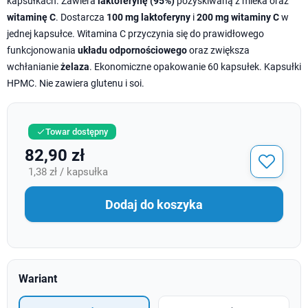
kapsułkach. Zawiera
laktoferynę (95%)
pozyskiwaną z mleka oraz
witaminę C
. Dostarcza
100 mg laktoferyny
i
200 mg witaminy C
w
jednej kapsułce. Witamina C przyczynia się do prawidłowego
funkcjonowania
układu odpornościowego
oraz zwiększa
wchłanianie
żelaza
. Ekonomiczne opakowanie 60 kapsułek. Kapsułki
HPMC. Nie zawiera glutenu i soi.
Towar dostępny

82,90 zł
1,38 zł / kapsułka
Dodaj do koszyka
Wariant