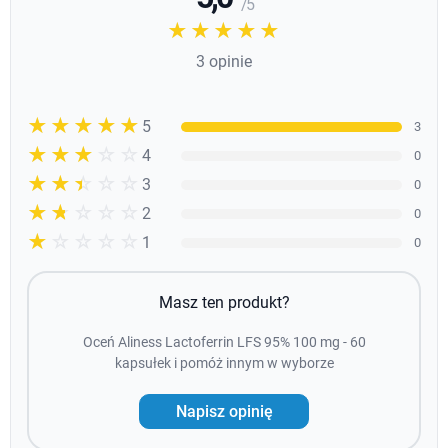
/ 5
☆☆☆☆☆
★★★★★
3 opinie
☆☆☆☆☆
★★★★★
5
3
☆☆☆☆☆
★★★★
4
0
☆☆☆☆☆
★★★
3
0
☆☆☆☆☆
★★
2
0
☆☆☆☆☆
★
1
0
Masz ten produkt?
Oceń Aliness Lactoferrin LFS 95% 100 mg - 60
kapsułek i pomóż innym w wyborze
Napisz opinię