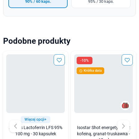
90% / 60 kaps.
95% / 30 kaps.
Podobne produkty
-10%
Krótka data

Więcej opcji+
Aliness Lactoferrin LFS 95%
Isostar Shot energetyczny z
100 mg - 30 kapsułek
kofeiną, granat-truskawka -