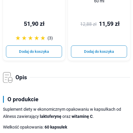
60 ml
51,90 zł
11,59 zł
12,88 zł
☆☆☆☆☆
★★★★★
(3)
Dodaj do koszyka
Dodaj do koszyka
Opis
O produkcie
Suplement diety w ekonomicznym opakowaniu w kapsułkach od
Aliness zawierający
laktoferynę
oraz
witaminę C
.
Wielkość opakowania:
60 kapsułek