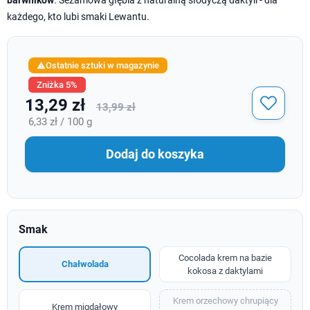
każdego, kto lubi smaki Lewantu.
Ostatnie sztuki w magazynie

Zniżka 5%
13,29 zł
13,99 zł
6,33 zł / 100 g
Dodaj do koszyka
Smak
Cocolada krem na bazie
Chałwolada
kokosa z daktylami
Krem orzechowy chrupiący
Krem migdałowy