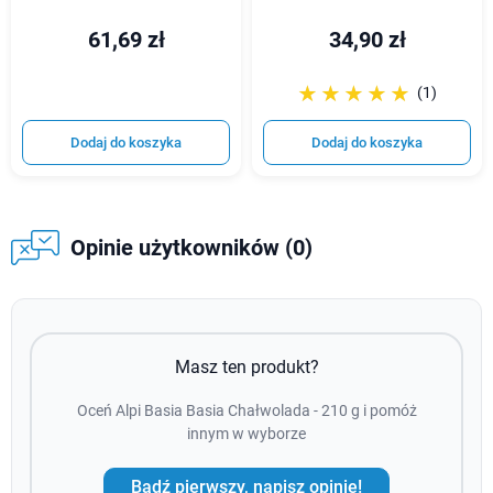
61,69 zł
34,90 zł
☆☆☆☆☆
★★★★★
(1)
Dodaj do koszyka
Dodaj do koszyka
Opinie użytkowników (0)
Masz ten produkt?
Oceń Alpi Basia Basia Chałwolada - 210 g i pomóż
innym w wyborze
Bądź pierwszy, napisz opinie!