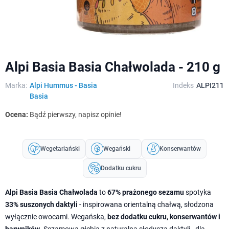
Alpi Basia Basia Chałwolada - 210 g
Marka:
Alpi Hummus - Basia
Indeks
ALPI211
Basia
Ocena:
Bądź pierwszy, napisz opinie!
Wegetariański
Wegański
Konserwantów
Dodatku cukru
Alpi Basia Basia Chałwolada
to
67% prażonego sezamu
spotyka
33% suszonych daktyli
- inspirowana orientalną chałwą, słodzona
wyłącznie owocami. Wegańska,
bez dodatku cukru, konserwantów i
barwników
. Sezamowa głębia z naturalną słodyczą daktyli - dla