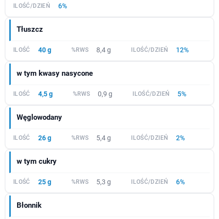
6%
Tłuszcz
40 g
8,4 g
12%
w tym kwasy nasycone
4,5 g
0,9 g
5%
Węglowodany
26 g
5,4 g
2%
w tym cukry
25 g
5,3 g
6%
Błonnik