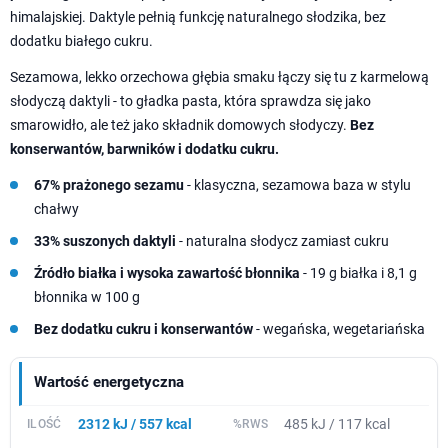
himalajskiej. Daktyle pełnią funkcję naturalnego słodzika, bez
dodatku białego cukru.
Sezamowa, lekko orzechowa głębia smaku łączy się tu z karmelową
słodyczą daktyli - to gładka pasta, która sprawdza się jako
smarowidło, ale też jako składnik domowych słodyczy.
Bez
konserwantów, barwników i dodatku cukru.
67% prażonego sezamu
- klasyczna, sezamowa baza w stylu
chałwy
33% suszonych daktyli
- naturalna słodycz zamiast cukru
Źródło białka i wysoka zawartość błonnika
- 19 g białka i 8,1 g
błonnika w 100 g
Bez dodatku cukru i konserwantów
- wegańska, wegetariańska
Wartość energetyczna
2312 kJ / 557 kcal
485 kJ / 117 kcal