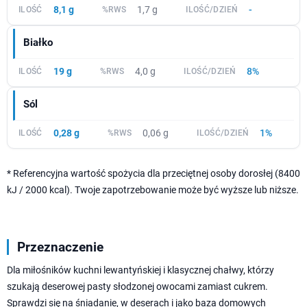
8,1 g
1,7 g
-
Białko
19 g
4,0 g
8%
Sól
0,28 g
0,06 g
1%
* Referencyjna wartość spożycia dla przeciętnej osoby dorosłej (8400
kJ / 2000 kcal). Twoje zapotrzebowanie może być wyższe lub niższe.
Przeznaczenie
Dla miłośników kuchni lewantyńskiej i klasycznej chałwy, którzy
szukają deserowej pasty słodzonej owocami zamiast cukrem.
Sprawdzi się na śniadanie, w deserach i jako baza domowych