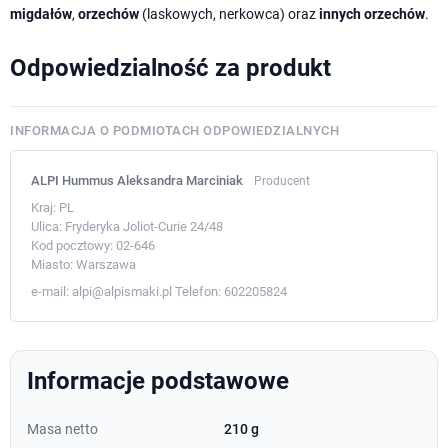
migdałów
,
orzechów
(laskowych, nerkowca) oraz
innych orzechów
.
Odpowiedzialność za produkt
INFORMACJA O PODMIOTACH ODPOWIEDZIALNYCH
ALPI Hummus Aleksandra Marciniak
Producent
Kraj:
PL
Ulica:
Fryderyka Joliot-Curie 24/48
Kod pocztowy:
02-646
Miasto:
Warszawa
e-mail:
alpi@alpismaki.pl
Telefon:
602205824
Informacje podstawowe
Masa netto
210 g