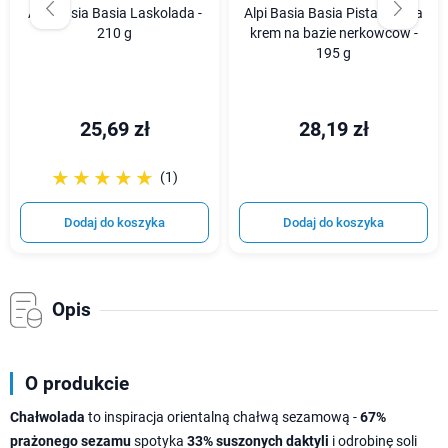
Alpi Basia Basia Laskolada -
Alpi Basia Basia Pistacjolada
210 g
krem na bazie nerkowców -
195 g
25,69 zł
28,19 zł
☆☆☆☆☆
★★★★★
(1)
Dodaj do koszyka
Dodaj do koszyka
Opis
O produkcie
Chałwolada
to inspiracja orientalną chałwą sezamową -
67%
prażonego sezamu
spotyka
33% suszonych daktyli
i odrobinę soli