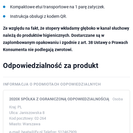
Kompaktowe etui transportowe na 1 parę zatyczek.
Instrukcja obsługi z kodem QR.
Ze względu na fakt, że stopery wkładamy głęboko w kanał słuchowy
należą do produktów higienicznych. Dostarczane są w
zaplombowanym opakowaniu i zgodnie z art. 38 Ustawy o Prawach
Konsumenta nie podlegają zwrotowi.
Odpowiedzialność za produkt
INFORMACJA O PODMIOTACH ODPOWIEDZIALNYCH
2020X SPÓŁKA Z OGRANICZONĄ ODPOWIEDZIALNOŚCIĄ
Osoba
Kraj:
PL
Ulica:
Janiszowska 8
Kod pocztowy:
02-264
Miasto:
Warszawa
e-mail:
beata@lfx.pl
Telefon:
512467909