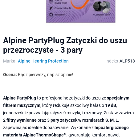
Alpine PartyPlug Zatyczki do uszu
przezroczyste - 3 pary
Marka:
Alpine Hearing Protection
Indeks
ALP518
Ocena:
Bądź pierwszy, napisz opinie!
Alpine PartyPlug
to profesjonalne zatyczki do uszu ze
specjalnym
filtrem muzycznym
, który redukuje szkodliwy hałas o
19 dB
,
jednocześnie pozwalając słyszeć muzykę i rozmowy. Zestaw zawiera
2 filtry wymienne
oraz
3 pary zatyczek w rozmiarach S, M, L
,
zapewniając idealne dopasowanie. Wykonane z
hipoalergicznego
materiału AlpineThermoShape™
, gwarantują komfort nawet