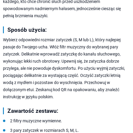
każdego, kto chce chronić słuch przed uszkodzeniem
spowodowanym nadmiernym hałasem, jednocześnie ciesząc się
pełnią brzmienia muzyki.
Sposób użycia:
Wybierz odpowiedni rozmiar zatyczek (S, M lub L), który najlepiej
pasuje do Twojego ucha. Włóż filtr muzyczny do wybranej pary
zatyczek. Delikatnie wprowadź zatyczkę do kanału słuchowego,
wykonując lekki ruch obrotowy. Upewnij się, że zatyczka dobrze
przylega, ale nie powoduje dyskomfortu. Po użyciu wyjmij zatyczki,
pociągając delikatnie za wystającą część. Oczyść zatyczki letnią
wodą z mydłem i pozostaw do wyschnięcia. Przechowuj w
dołączonym etui. Zeskanuj kod QR na opakowaniu, aby znaleźć
instrukcję w języku polskim.
Zawartość zestawu:
2 filtry muzyczne wymienne.
3 pary zatyczek w rozmiarach S, M, L.