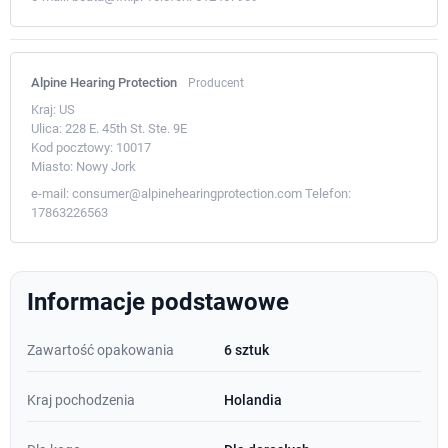
Alpine Hearing Protection
Producent
Kraj:
US
Ulica:
228 E. 45th St. Ste. 9E
Kod pocztowy:
10017
Miasto:
Nowy Jork
e-mail:
consumer@alpinehearingprotection.com
Telefon:
17863226563
Informacje podstawowe
Zawartość opakowania
6 sztuk
Kraj pochodzenia
Holandia