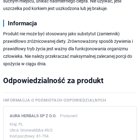
suchym miejscu, unikać nadmiernego ciepła. Nie używać, jeśli
uszczelka pod korkiem jest uszkodzona lub jej brakuje.
Informacja
Produkt nie może być stosowany jako substytut (zamiennik)
prawidłowo zróżnicowanej diety. Zrównoważony sposób żywienia i
prawidłowy tryb życia jest ważny dla funkcjonowania organizmu
człowieka. Nie należy przekraczać maksymalnej zalecanej porcji do
spożycia w ciągu dnia.
Odpowiedzialność za produkt
INFORMACJA O PODMIOTACH ODPOWIEDZIALNYCH
AURA HERBALS SP Z O.O.
Producent
Kraj:
PL
Ulica:
Grunwaldzka 49/2
Kod pocztowy:
81-754