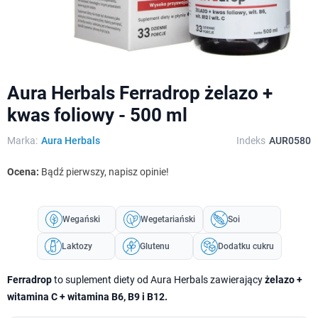
Aura Herbals Ferradrop żelazo +
kwas foliowy - 500 ml
Marka:
Aura Herbals
Indeks
AUR0580
Ocena:
Bądź pierwszy, napisz opinie!
Wegański
Wegetariański
Soi
Laktozy
Glutenu
Dodatku cukru
Ferradrop
to suplement diety od Aura Herbals zawierający
żelazo
+
witamina C + witamina B6, B9 i B12.