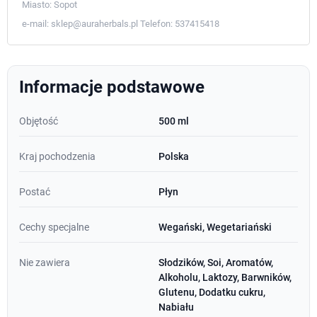
Miasto:
Sopot
e-mail:
sklep@auraherbals.pl
Telefon:
537415418
Informacje podstawowe
Objętość
500 ml
Kraj pochodzenia
Polska
Postać
Płyn
Cechy specjalne
Wegański, Wegetariański
Nie zawiera
Słodzików, Soi, Aromatów,
Alkoholu, Laktozy, Barwników,
Glutenu, Dodatku cukru,
Nabiału