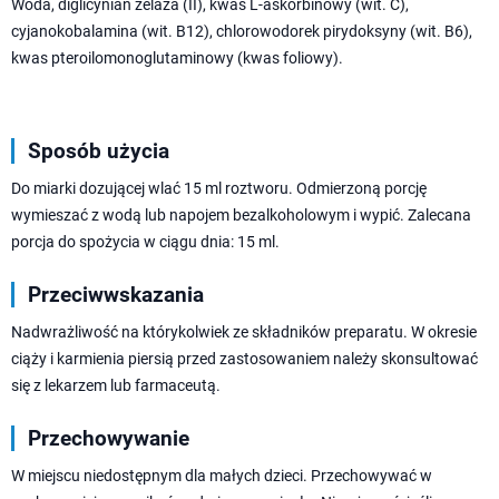
Woda, diglicynian żelaza (II), kwas L-askorbinowy (wit. C),
cyjanokobalamina (wit. B12), chlorowodorek pirydoksyny (wit. B6),
kwas pteroilomonoglutaminowy (kwas foliowy).
Sposób użycia
Do miarki dozującej wlać 15 ml roztworu. Odmierzoną porcję
wymieszać z wodą lub napojem bezalkoholowym i wypić. Zalecana
porcja do spożycia w ciągu dnia: 15 ml.
Przeciwwskazania
Nadwrażliwość na którykolwiek ze składników preparatu. W okresie
ciąży i karmienia piersią przed zastosowaniem należy skonsultować
się z lekarzem lub farmaceutą.
Przechowywanie
W miejscu niedostępnym dla małych dzieci. Przechowywać w