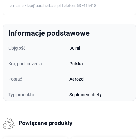
e-mail:
sklep@auraherbals.pl
Telefon:
537415418
Informacje podstawowe
Objętość
30 ml
Kraj pochodzenia
Polska
Postać
Aerozol
Typ produktu
Suplement diety
Powiązane produkty