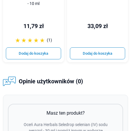
- 10 ml
11,79 zł
33,09 zł
☆☆☆☆☆
★★★★★
(1)
Dodaj do koszyka
Dodaj do koszyka
Opinie użytkowników (0)
Masz ten produkt?
Oceń Aura Herbals Seledrop selenian (IV) sodu
aerozol - 30 ml i pomóż innym w wyborze