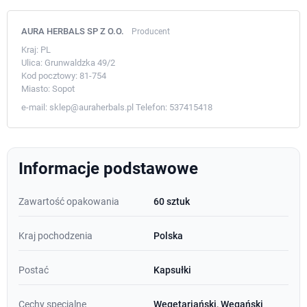
AURA HERBALS SP Z O.O.
Producent
Kraj:
PL
Ulica:
Grunwaldzka 49/2
Kod pocztowy:
81-754
Miasto:
Sopot
e-mail:
sklep@auraherbals.pl
Telefon:
537415418
Informacje podstawowe
Zawartość opakowania
60 sztuk
Kraj pochodzenia
Polska
Postać
Kapsułki
Cechy specjalne
Wegetariański, Wegański