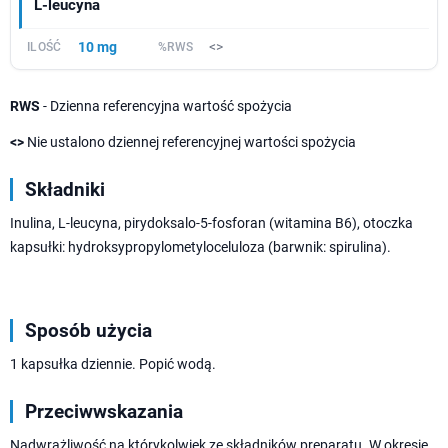
L-leucyna
10 mg
<>
RWS
- Dzienna referencyjna wartość spożycia
<>
Nie ustalono dziennej referencyjnej wartości spożycia
Składniki
Inulina, L-leucyna, pirydoksalo-5-fosforan (witamina B6), otoczka
kapsułki: hydroksypropylometyloceluloza (barwnik: spirulina).
Sposób użycia
1 kapsułka dziennie. Popić wodą.
Przeciwwskazania
Nadwrażliwość na którykolwiek ze składników preparatu. W okresie