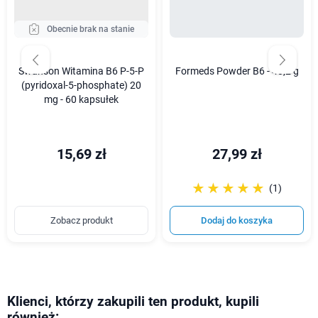
Obecnie brak na stanie
Swanson Witamina B6 P-5-P
Formeds Powder B6 - 40,2 g
(pyridoxal-5-phosphate) 20
mg - 60 kapsułek
15,69 zł
27,99 zł
☆☆☆☆☆
★★★★★
(1)
Zobacz produkt
Dodaj do koszyka
Klienci, którzy zakupili ten produkt, kupili
również: