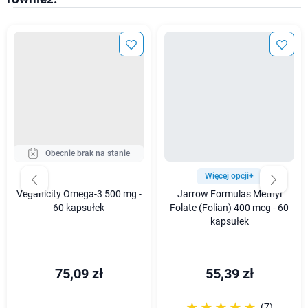
Obecnie brak na stanie
Więcej opcji+
Veganicity Omega-3 500 mg -
Jarrow Formulas Methyl
60 kapsułek
Folate (Folian) 400 mcg - 60
kapsułek
75,09 zł
55,39 zł
☆☆☆☆☆
★★★★★
(7)