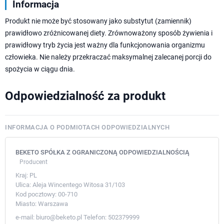
Informacja
Produkt nie może być stosowany jako substytut (zamiennik)
prawidłowo zróżnicowanej diety. Zrównoważony sposób żywienia i
prawidłowy tryb życia jest ważny dla funkcjonowania organizmu
człowieka. Nie należy przekraczać maksymalnej zalecanej porcji do
spożycia w ciągu dnia.
Odpowiedzialność za produkt
INFORMACJA O PODMIOTACH ODPOWIEDZIALNYCH
BEKETO SPÓŁKA Z OGRANICZONĄ ODPOWIEDZIALNOŚCIĄ
Producent
Kraj:
PL
Ulica:
Aleja Wincentego Witosa 31/103
Kod pocztowy:
00-710
Miasto:
Warszawa
e-mail:
biuro@beketo.pl
Telefon:
502379999