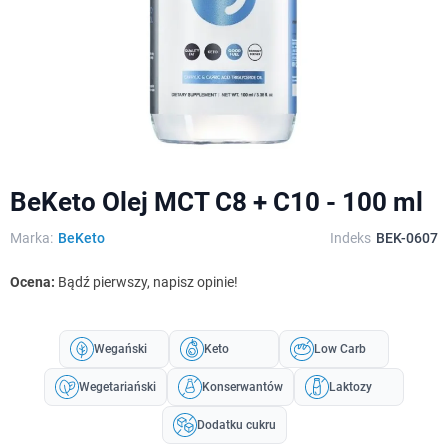
BeKeto Olej MCT C8 + C10 - 100 ml
Marka:
BeKeto
Indeks
BEK-0607
Ocena:
Bądź pierwszy, napisz opinie!
Wegański
Keto
Low Carb
Wegetariański
Konserwantów
Laktozy
Dodatku cukru