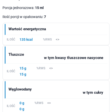
Porcja jednorazowa:
15 ml
Ilość porcji w opakowaniu:
7
Wartość energetyczna
135 kcal
<>
Tłuszcze
w tym kwasy tłuszczowe nasycone
15 g
<>
15 g
Węglowodany
w tym cukry
0 g
<>
0 g