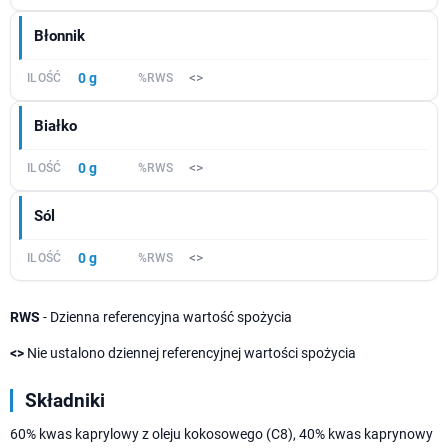
Błonnik
0 g
<>
Białko
0 g
<>
Sól
0 g
<>
RWS
- Dzienna referencyjna wartość spożycia
<>
Nie ustalono dziennej referencyjnej wartości spożycia
Składniki
60% kwas kaprylowy z oleju kokosowego (C8), 40% kwas kaprynowy