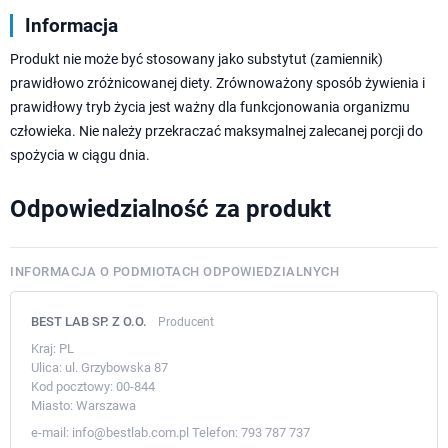
Informacja
Produkt nie może być stosowany jako substytut (zamiennik)
prawidłowo zróżnicowanej diety. Zrównoważony sposób żywienia i
prawidłowy tryb życia jest ważny dla funkcjonowania organizmu
człowieka. Nie należy przekraczać maksymalnej zalecanej porcji do
spożycia w ciągu dnia.
Odpowiedzialność za produkt
INFORMACJA O PODMIOTACH ODPOWIEDZIALNYCH
BEST LAB SP. Z O.O.
Producent
Kraj:
PL
Ulica:
ul. Grzybowska 87
Kod pocztowy:
00-844
Miasto:
Warszawa
e-mail:
info@bestlab.com.pl
Telefon:
793 787 737