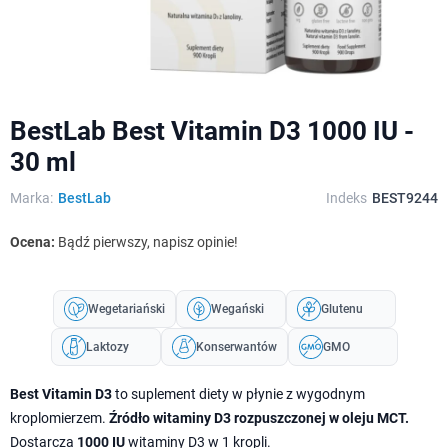
BestLab Best Vitamin D3 1000 IU -
30 ml
Marka:
BestLab
Indeks
BEST9244
Ocena:
Bądź pierwszy, napisz opinie!
Wegetariański
Wegański
Glutenu
Laktozy
Konserwantów
GMO
Best Vitamin D3
to suplement diety w płynie z wygodnym
kroplomierzem.
Źródło witaminy D3 rozpuszczonej w oleju MCT.
Dostarcza
1000 IU
witaminy D3 w 1 kropli.