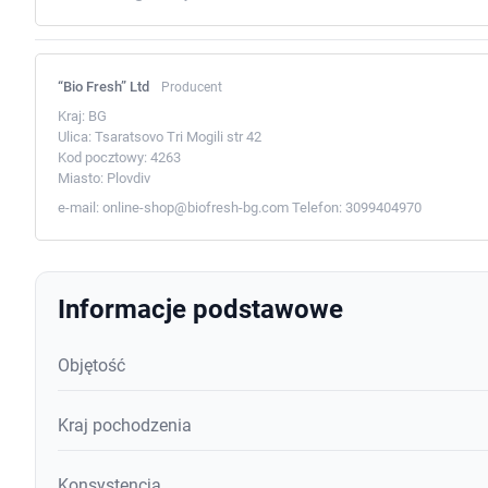
“Bio Fresh” Ltd
Producent
Kraj:
BG
Ulica:
Tsaratsovo Tri Mogili str 42
Kod pocztowy:
4263
Miasto:
Plovdiv
e-mail:
online-shop@biofresh-bg.com
Telefon:
3099404970
Informacje podstawowe
Objętość
Kraj pochodzenia
Konsystencja