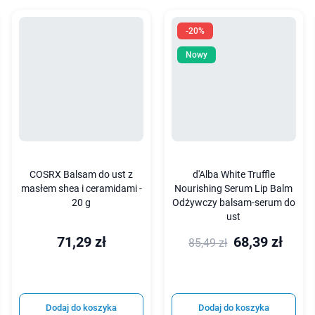
-20%
Nowy
COSRX Balsam do ust z
d'Alba White Truffle
masłem shea i ceramidami -
Nourishing Serum Lip Balm
20 g
Odżywczy balsam-serum do
ust
71,29 zł
68,39 zł
85,49 zł
Dodaj do koszyka
Dodaj do koszyka