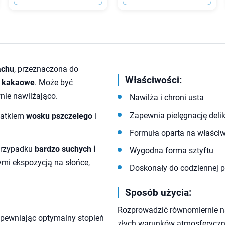
achu
, przeznaczona do
Właściwości:
 kakaowe
. Może być
nie nawilżająco.
Nawilża i chroni usta
Zapewnia pielęgnację delik
datkiem
wosku pszczelego
i
Formuła oparta na właści
przypadku
bardzo suchych i
Wygodna forma sztyftu
mi ekspozycją na słońce,
Doskonały do codziennej p
Sposób użycia:
Rozprowadzić równomiernie na
apewniając optymalny stopień
złych warunków atmosferyczn