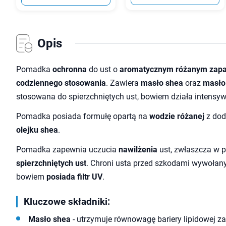
Opis
Pomadka
ochronna
do ust o
aromatycznym różanym zap
codziennego stosowania
. Zawiera
masło shea
oraz
masło
stosowana do spierzchniętych ust, bowiem działa intensyw
Pomadka posiada formułę opartą na
wodzie różanej
z do
olejku shea
.
Pomadka zapewnia uczucia
nawilżenia
ust, zwłaszcza w 
spierzchniętych ust
. Chroni usta przed szkodami wywołany
bowiem
posiada filtr UV
.
Kluczowe składniki:
Masło shea
- utrzymuje równowagę bariery lipidowej z