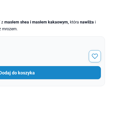
V z
masłem shea i
masłem kakaowym,
która
nawilża
i
az mrozem.
Dodaj do koszyka