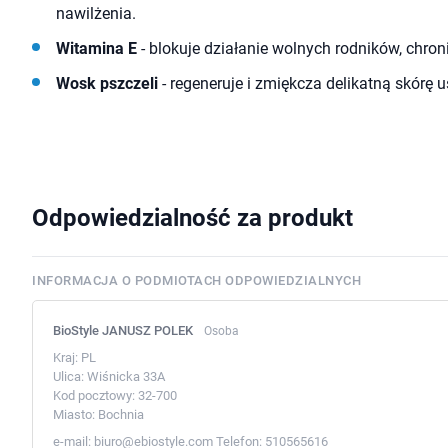
nawilżenia.
Witamina E
- blokuje działanie wolnych rodników, chron
Wosk pszczeli
- regeneruje i zmiękcza delikatną skórę u
Odpowiedzialność za produkt
INFORMACJA O PODMIOTACH ODPOWIEDZIALNYCH
BioStyle JANUSZ POLEK
Osoba
Kraj:
PL
Ulica:
Wiśnicka 33A
Kod pocztowy:
32-700
Miasto:
Bochnia
e-mail:
biuro@ebiostyle.com
Telefon:
510565616