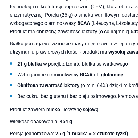
technologii mikrofiltracji poprzecznej (CFM), która obniża 
enzymatycznej. Porcja (25 g) o smaku waniliowym dostar
wzbogaconego o aminokwasy
BCAA
(L-leucyna, L-izoleucy
Produkt ma obniżoną zawartość laktozy (o co najmniej 64%),
Białko pomaga we wzroście masy mięśniowej i w jej utrzy
utrzymaniu prawidłowych kości - produkt ma
wysoką zawar
21 g białka
w porcji, z izolatu białka serwatkowego
Wzbogacone o aminokwasy
BCAA
i
L-glutaminę
Obniżona zawartość laktozy
(o min. 64%) dzięki mikrofi
Bez cukru, bez glutenu i bez oleju palmowego, kremow
Produkt zawiera
mleko
i lecytynę
sojową
.
Wielkość opakowania:
454 g
Porcja jednorazowa:
25 g (1 miarka = 2 czubate łyżki)