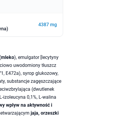
4387 mg
yna)
(
mleko
), emulgator [lecytyny
ściowo uwodorniony tłuszcz
1, E472a), syrop glukozowy,
maty, substancje zagęszczające
eciwzbrylająca (dwutlenek
L-izoleucyna 0,1%, L-walina
wy wpływ na aktywność i
zetwarzającym
jaja, orzeszki
.