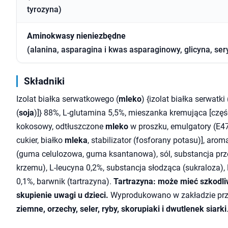
tyrozyna)
Aminokwasy nieniezbędne
(alanina, asparagina i kwas asparaginowy, glicyna, ser
Składniki
Izolat białka serwatkowego (
mleko
) {izolat białka serwatki 
(
soja
)]} 88%, L-glutamina 5,5%, mieszanka kremująca [czę
kokosowy, odtłuszczone
mleko
w proszku, emulgatory (E47
cukier, białko
mleka
, stabilizator (fosforany potasu)], aro
(guma celulozowa, guma ksantanowa), sól, substancja prz
krzemu), L-leucyna 0,2%, substancja słodząca (sukraloza), 
0,1%, barwnik (tartrazyna).
Tartrazyna: może mieć szkodli
skupienie uwagi u dzieci.
Wyprodukowano w zakładzie pr
ziemne, orzechy, seler, ryby, skorupiaki i dwutlenek siarki