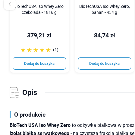
BioTechUSA Iso Whey Zero,
BioTechUSA Iso Whey Zero,
czekolada - 1816 g
banan - 454 g
379,21 zł
84,74 zł
☆☆☆☆☆
★★★★★
(1)
Dodaj do koszyka
Dodaj do koszyka
Opis
O produkcie
BioTech USA Iso Whey Zero
to odżywka białkowa w proszku
izolat białka serwatkowego
- najczystsza frakcja białka s