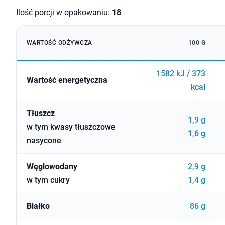
Ilość porcji w opakowaniu:
18
WARTOŚĆ ODŻYWCZA
100 G
1582 kJ / 373
Wartość energetyczna
kcal
Tłuszcz
1,9 g
w tym kwasy tłuszczowe
1,6 g
nasycone
Węglowodany
2,9 g
w tym cukry
1,4 g
Białko
86 g