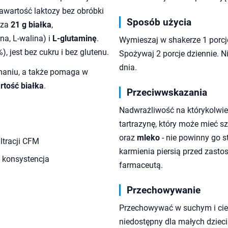
zawartość laktozy bez obróbki
Sposób użycia
cza
21 g białka
,
na, L-walina) i
L-glutaminę
.
Wymieszaj w shakerze 1 porcję
 jest bez cukru i bez glutenu.
Spożywaj 2 porcje dziennie. N
dnia.
maniu, a także pomaga w
tość białka
.
Przeciwwskazania
Nadwrażliwość na którykolwie
tartrazynę, który może mieć s
oraz
mleko
- nie powinny go s
ltracji CFM
karmienia piersią przed zast
a konsystencja
farmaceutą.
Przechowywanie
Przechowywać w suchym i cie
niedostępny dla małych dzieci