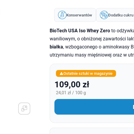
Konserwantów
Dodatku cukru
BioTech USA Iso Whey Zero
to odżywk
waniliowym, o obniżonej zawartości lakt
białka
, wzbogaconego o aminokwasy BC
utrzymaniu masy mięśniowej oraz w utr
Ostatnie sztuki w magazynie

109,00 zł
24,01 zł / 100 g