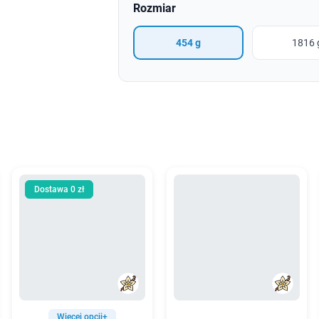
Rozmiar
454 g
1816 
Dostawa 0 zł
Więcej opcji+