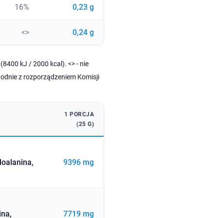
16%
0,23 g
<>
0,24 g
8400 kJ / 2000 kcal). <> - nie
godnie z rozporządzeniem Komisji
1 PORCJA
(25 G)
loalanina,
9396 mg
ina,
7719 mg