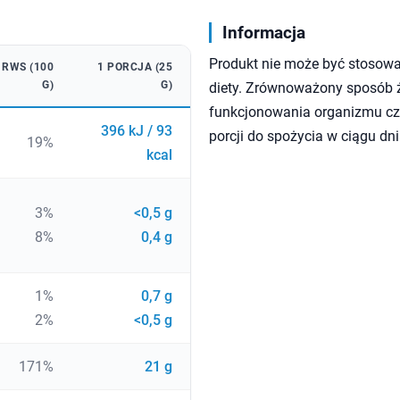
Informacja
Produkt nie może być stosowa
RWS (100
1 PORCJA (25
G)
G)
diety. Zrównoważony sposób ży
funkcjonowania organizmu czł
396 kJ / 93
porcji do spożycia w ciągu dni
19%
kcal
3%
<0,5 g
8%
0,4 g
1%
0,7 g
2%
<0,5 g
171%
21 g