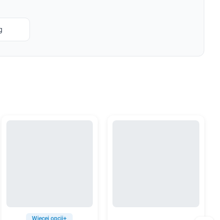
g
Więcej opcji+