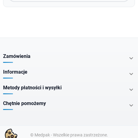
Zamówienia

Informacje

Metody płatności i wysyłki

Chętnie pomożemy

© Medpak - Wszelkie prawa zastrzeżone.