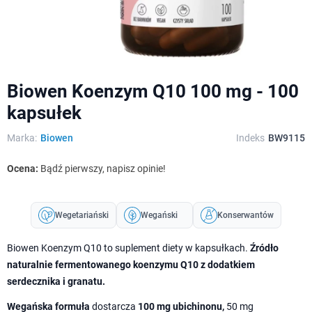
Biowen Koenzym Q10 100 mg - 100
kapsułek
Marka:
Biowen
Indeks
BW9115
Ocena:
Bądź pierwszy, napisz opinie!
Wegetariański
Wegański
Konserwantów
Biowen Koenzym Q10 to suplement diety w kapsułkach.
Źródło
naturalnie fermentowanego koenzymu Q10 z dodatkiem
serdecznika i granatu.
Wegańska formuła
dostarcza
100 mg ubichinonu,
50 mg