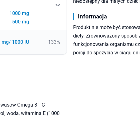
niedostępny dla małych dzieci
<>
1000 mg
Informacja
500 mg
Produkt nie może być stosowa
diety. Zrównoważony sposób ży
 mg/ 1000 IU
133%
funkcjonowania organizmu czł
porcji do spożycia w ciągu dni
5% kwasów Omega 3 TG
erol, woda, witamina E (1000