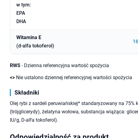
w tym:
EPA
DHA
Witamina E
16
(d-alfa tokoferol)
RWS
- Dzienna referencyjna wartość spożycia
<>
Nie ustalono dziennej referencyjnej wartości spożycia
Składniki
Olej rybi z sardeli peruwiańskiej* standaryzowany na 7
(trójglicerydy), żelatyna wołowa, substancja wiążąca: glic
IU/g, D-alfa tokoferol).
Odpowiedzialność za produkt