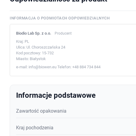
INFORMACJA O PODMIOTACH ODPOWIEDZIALNYCH
Biodio Lab Sp. z o.o.
Producent
Kraj:
PL
Ulica:
Ul. Choroszczańska 24
Kod pocztowy:
15-732
Miasto:
Białystok
e-mail:
info@biowen.eu
Telefon:
+48 884 734 844
Informacje podstawowe
Zawartość opakowania
Kraj pochodzenia