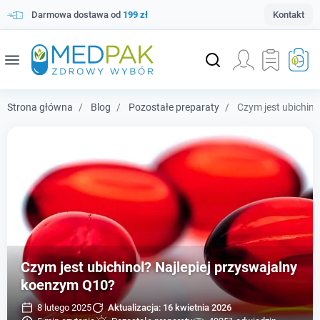
Darmowa dostawa od
199 zł
Kontakt
menu
Strona główna
Blog
Pozostałe preparaty
Czym jest ubichino
Czym jest ubichinol? Najlepiej przyswajalny
koenzym Q10?
8 lutego 2025
Aktualizacja:
16 kwietnia 2026