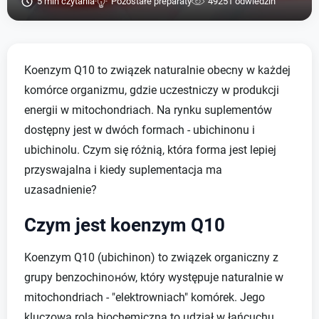
5 min czytania
Pozostałe preparaty
49251 odwiedzin
Koenzym Q10 to związek naturalnie obecny w każdej
komórce organizmu, gdzie uczestniczy w produkcji
energii w mitochondriach. Na rynku suplementów
dostępny jest w dwóch formach - ubichinonu i
ubichinolu. Czym się różnią, która forma jest lepiej
przyswajalna i kiedy suplementacja ma
uzasadnienie?
Czym jest koenzym Q10
Koenzym Q10 (ubichinon) to związek organiczny z
grupy benzochinонów, który występuje naturalnie w
mitochondriach - "elektrowniach" komórek. Jego
kluczowa rola biochemiczna to udział w łańcuchu