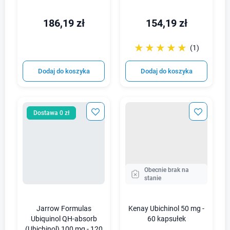
186,19 zł
154,19 zł
☆☆☆☆☆
★★★★★
(1)
Dodaj do koszyka
Dodaj do koszyka
Dostawa 0 zł
Obecnie brak na
stanie
Jarrow Formulas
Kenay Ubichinol 50 mg -
Ubiquinol QH-absorb
60 kapsułek
(Ubichinol) 100 mg - 120