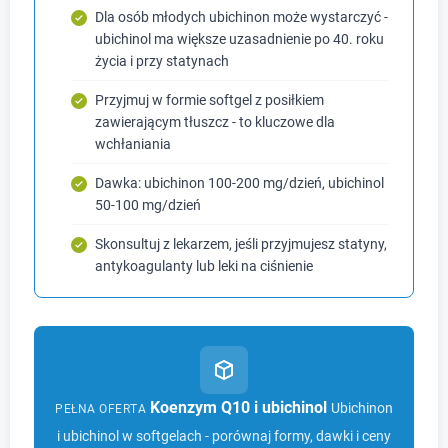
Dla osób młodych ubichinon może wystarczyć -
ubichinol ma większe uzasadnienie po 40. roku
życia i przy statynach
Przyjmuj w formie softgel z posiłkiem
zawierającym tłuszcz - to kluczowe dla
wchłaniania
Dawka: ubichinon 100-200 mg/dzień, ubichinol
50-100 mg/dzień
Skonsultuj z lekarzem, jeśli przyjmujesz statyny,
antykoagulanty lub leki na ciśnienie
Koenzym Q10 i ubichinol
Ubichinon
PEŁNA OFERTA
i ubichinol w softgelach - porównaj formy, dawki i ceny