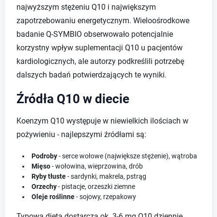
najwyższym stężeniu Q10 i największym
zapotrzebowaniu energetycznym. Wieloośrodkowe
badanie Q-SYMBIO obserwowało potencjalnie
korzystny wpływ suplementacji Q10 u pacjentów
kardiologicznych, ale autorzy podkreślili potrzebę
dalszych badań potwierdzających te wyniki.
Źródła Q10 w diecie
Koenzym Q10 występuje w niewielkich ilościach w
pożywieniu - najlepszymi źródłami są:
Podroby
- serce wołowe (największe stężenie), wątroba
Mięso
- wołowina, wieprzowina, drób
Ryby tłuste
- sardynki, makrela, pstrąg
Orzechy
- pistacje, orzeszki ziemne
Oleje roślinne
- sojowy, rzepakowy
Typowa dieta dostarcza ok. 3-6 mg Q10 dziennie,