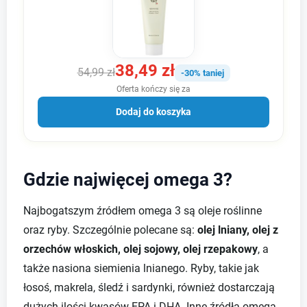
38,49 zł
54,99 zł
-30% taniej
Oferta kończy się za
Dodaj do koszyka
Gdzie najwięcej omega 3?
Najbogatszym źródłem omega 3 są oleje roślinne
oraz ryby. Szczególnie polecane są:
olej lniany, olej z
orzechów włoskich, olej sojowy, olej rzepakowy
, a
także nasiona siemienia lnianego. Ryby, takie jak
łosoś, makrela, śledź i sardynki, również dostarczają
dużych ilości kwasów EPA i DHA. Inne źródła omega