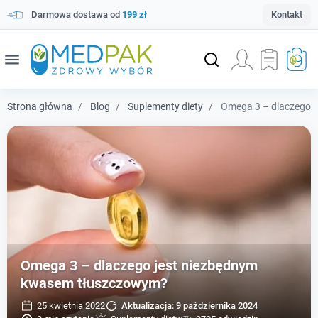
Darmowa dostawa od
199 zł
Kontakt
menu
Strona główna
Blog
Suplementy diety
Omega 3 – dlaczego 
Omega 3 – dlaczego jest niezbędnym
kwasem tłuszczowym?
25 kwietnia 2022
Aktualizacja:
9 października 2024