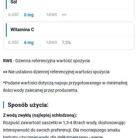
Sól
0 mg
<>
Witamina C
6 mg
7,5%
RWS
- Dzienna referencyjna wartość spożycia
<>
Nie ustalono dziennej referencyjnej wartości spożycia
*Podane wartości dotyczą napoju przygotowanego w minimalnej
ilości wody zalecanej przez producenta.
Sposób użycia:
Z wodą zwykłą (najlepiej schłodzoną):
Rozpuść zawartość saszetki w 1,3-4 litrach wody, dostosowując
intensywność do swoich preferencji. Dla mocniejszego smaku
herbaty użyj mniej wody, dla delikatniejszego - więcej.