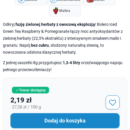
Malina
Odkryj
fuzję zielonej herbaty z owocową eksplozją
! Bolero Iced
Green Tea Raspberry & Pomegranate łączy moc antyoksydantów z
zielonej herbaty (22,5% ekstraktu) z intensywnym smakiem malin i
granatu. Napój
bez cukru
, słodzony naturalną stewią, to
nowoczesna odsłona klasycznej herbaty.
Z jednej saszetki 8g przygotujesz
1,3-4 litry
orzeźwiającego napoju
pełnego przeciwutleniaczy!
Towar dostępny

2,19 zł
27,38 zł / 100 g
Dodaj do koszyka