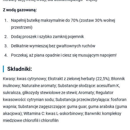
Z wodą gazowaną:
Napełnij butelkę maksymalnie do 70% (zostaw 30% wolnej
przestrzeni)
Dodaj proszek i szybko zamknij pojemnik
Delikatnie wymieszaj bez gwałtownych ruchów
Poczekaj, aż piana opadnie i ciesz się musującym napojem!
Składniki:
Kwasy: kwas cytrynowy; Ekstrakt z zielonej herbaty (22,5%); Błonnik
inulinowy; Naturalne aromaty; Substancje słodzące: acesulfam K,
sukraloza, glikozydy stewiolowe ze stewii; Aromaty; Regulator
kwasowości: cytrynian sodu; Substancja przeciwzbrylająca: fosforan
wapnia; Substancje zagęszczające: guma guar, guma arabska (guma
akacjowa); Witamina C: kwas L-askorbinowy; Barwniki: kompleksy
miedziowe chlorofili i chlorofilin