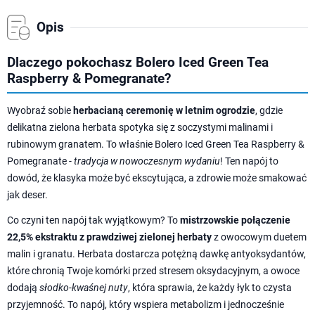
Opis
Dlaczego pokochasz Bolero Iced Green Tea
Raspberry & Pomegranate?
Wyobraź sobie
herbacianą ceremonię w letnim ogrodzie
, gdzie
delikatna zielona herbata spotyka się z soczystymi malinami i
rubinowym granatem. To właśnie Bolero Iced Green Tea Raspberry &
Pomegranate -
tradycja w nowoczesnym wydaniu
! Ten napój to
dowód, że klasyka może być ekscytująca, a zdrowie może smakować
jak deser.
Co czyni ten napój tak wyjątkowym? To
mistrzowskie połączenie
22,5% ekstraktu z prawdziwej zielonej herbaty
z owocowym duetem
malin i granatu. Herbata dostarcza potężną dawkę antyoksydantów,
które chronią Twoje komórki przed stresem oksydacyjnym, a owoce
dodają
słodko-kwaśnej nuty
, która sprawia, że każdy łyk to czysta
przyjemność. To napój, który wspiera metabolizm i jednocześnie