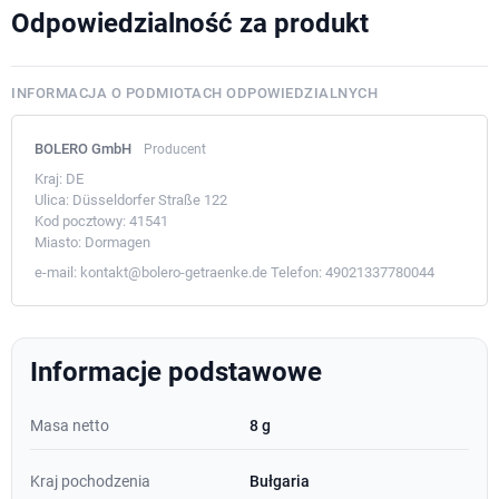
Odpowiedzialność za produkt
INFORMACJA O PODMIOTACH ODPOWIEDZIALNYCH
BOLERO GmbH
Producent
Kraj:
DE
Ulica:
Düsseldorfer Straße 122
Kod pocztowy:
41541
Miasto:
Dormagen
e-mail:
kontakt@bolero-getraenke.de
Telefon:
49021337780044
Informacje podstawowe
Masa netto
8 g
Kraj pochodzenia
Bułgaria