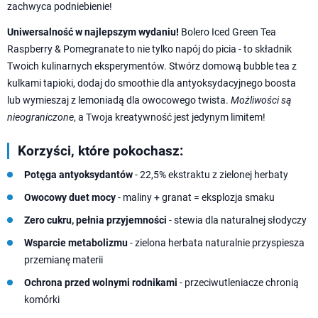
zachwyca podniebienie!
Uniwersalność w najlepszym wydaniu!
Bolero Iced Green Tea
Raspberry & Pomegranate to nie tylko napój do picia - to składnik
Twoich kulinarnych eksperymentów. Stwórz domową bubble tea z
kulkami tapioki, dodaj do smoothie dla antyoksydacyjnego boosta
lub wymieszaj z lemoniadą dla owocowego twista.
Możliwości są
nieograniczone
, a Twoja kreatywność jest jedynym limitem!
Korzyści, które pokochasz:
Potęga antyoksydantów
- 22,5% ekstraktu z zielonej herbaty
Owocowy duet mocy
- maliny + granat = eksplozja smaku
Zero cukru, pełnia przyjemności
- stewia dla naturalnej słodyczy
Wsparcie metabolizmu
- zielona herbata naturalnie przyspiesza
przemianę materii
Ochrona przed wolnymi rodnikami
- przeciwutleniacze chronią
komórki