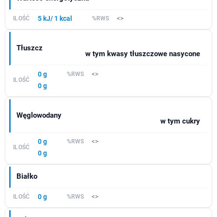
5 kJ/ 1 kcal
<>
Tłuszcz
w tym kwasy tłuszczowe nasycone
0 g
<>
0 g
Węglowodany
w tym cukry
0 g
<>
0 g
Białko
0 g
<>