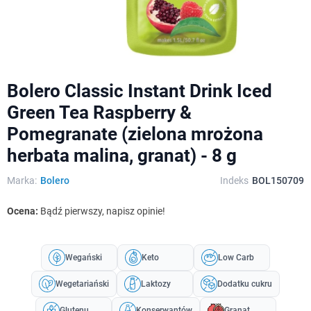
Bolero Classic Instant Drink Iced
Green Tea Raspberry &
Pomegranate (zielona mrożona
herbata malina, granat) - 8 g
Marka:
Bolero
Indeks
BOL150709
Ocena:
Bądź pierwszy, napisz opinie!
Wegański
Keto
Low Carb
Wegetariański
Laktozy
Dodatku cukru
Glutenu
Konserwantów
Granat