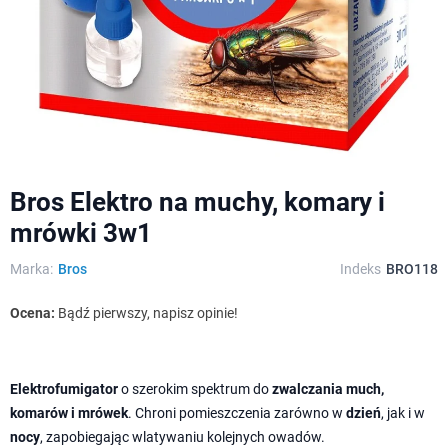
Bros Elektro na muchy, komary i
mrówki 3w1
Marka:
Bros
Indeks
BRO118
Ocena:
Bądź pierwszy, napisz opinie!
Elektrofumigator
o szerokim spektrum do
zwalczania much,
komarów i mrówek
. Chroni pomieszczenia zarówno w
dzień
, jak i w
nocy
, zapobiegając wlatywaniu kolejnych owadów.