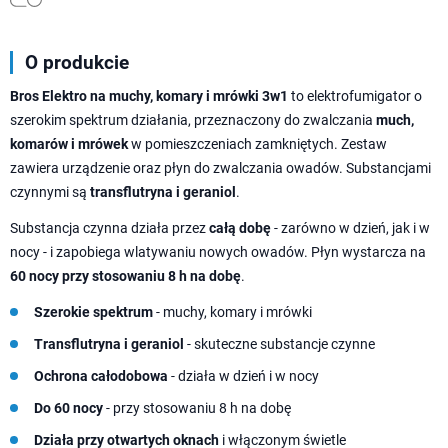
O produkcie
Bros Elektro na muchy, komary i mrówki 3w1
to elektrofumigator o
szerokim spektrum działania, przeznaczony do zwalczania
much,
komarów i mrówek
w pomieszczeniach zamkniętych. Zestaw
zawiera urządzenie oraz płyn do zwalczania owadów. Substancjami
czynnymi są
transflutryna i geraniol
.
Substancja czynna działa przez
całą dobę
- zarówno w dzień, jak i w
nocy - i zapobiega wlatywaniu nowych owadów. Płyn wystarcza na
60 nocy przy stosowaniu 8 h na dobę
.
Szerokie spektrum
- muchy, komary i mrówki
Transflutryna i geraniol
- skuteczne substancje czynne
Ochrona całodobowa
- działa w dzień i w nocy
Do 60 nocy
- przy stosowaniu 8 h na dobę
Działa przy otwartych oknach
i włączonym świetle