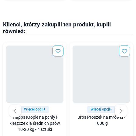
Klienci, którzy zakupili ten produkt, kupili
również:
Więcej opcji+
Więcej opcji+
Happs Krople na pchły i
Bros Proszek na mrówki -
kleszcze dla średnich psów
1000 g
10-20 kg - 4 sztuki