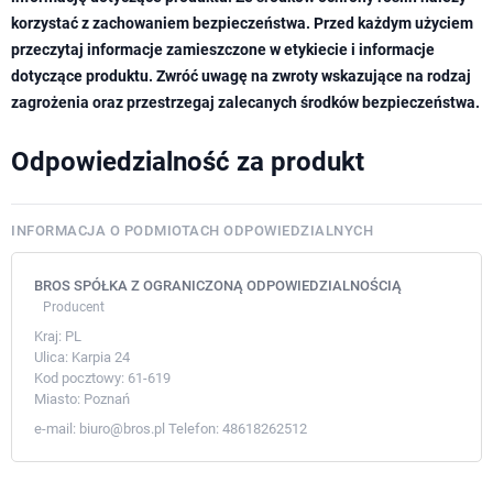
korzystać z zachowaniem bezpieczeństwa. Przed każdym użyciem
przeczytaj informacje zamieszczone w etykiecie i informacje
dotyczące produktu. Zwróć uwagę na zwroty wskazujące na rodzaj
zagrożenia oraz przestrzegaj zalecanych środków bezpieczeństwa.
Odpowiedzialność za produkt
INFORMACJA O PODMIOTACH ODPOWIEDZIALNYCH
BROS SPÓŁKA Z OGRANICZONĄ ODPOWIEDZIALNOŚCIĄ
Producent
Kraj:
PL
Ulica:
Karpia 24
Kod pocztowy:
61-619
Miasto:
Poznań
e-mail:
biuro@bros.pl
Telefon:
48618262512