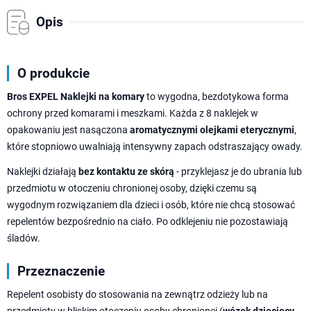
Opis
O produkcie
Bros EXPEL Naklejki na komary
to wygodna, bezdotykowa forma
ochrony przed komarami i meszkami. Każda z 8 naklejek w
opakowaniu jest nasączona
aromatycznymi olejkami eterycznymi
,
które stopniowo uwalniają intensywny zapach odstraszający owady.
Naklejki działają
bez kontaktu ze skórą
- przyklejasz je do ubrania lub
przedmiotu w otoczeniu chronionej osoby, dzięki czemu są
wygodnym rozwiązaniem dla dzieci i osób, które nie chcą stosować
repelentów bezpośrednio na ciało. Po odklejeniu nie pozostawiają
śladów.
Przeznaczenie
Repelent osobisty do stosowania na zewnątrz odzieży lub na
przedmioty w bliskim otoczeniu osoby chronionej (
wózek dziecięcy,