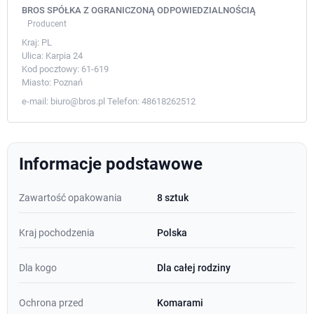
BROS SPÓŁKA Z OGRANICZONĄ ODPOWIEDZIALNOŚCIĄ
Producent
Kraj:
PL
Ulica:
Karpia 24
Kod pocztowy:
61-619
Miasto:
Poznań
e-mail:
biuro@bros.pl
Telefon:
48618262512
Informacje podstawowe
Zawartość opakowania
8 sztuk
Kraj pochodzenia
Polska
Dla kogo
Dla całej rodziny
Ochrona przed
Komarami