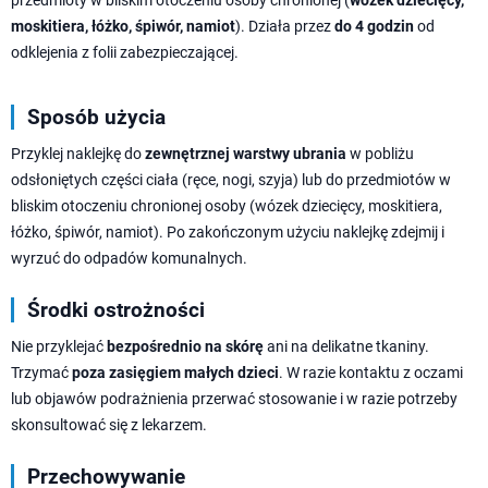
moskitiera, łóżko, śpiwór, namiot
). Działa przez
do 4 godzin
od
odklejenia z folii zabezpieczającej.
Sposób użycia
Przyklej naklejkę do
zewnętrznej warstwy ubrania
w pobliżu
odsłoniętych części ciała (ręce, nogi, szyja) lub do przedmiotów w
bliskim otoczeniu chronionej osoby (wózek dziecięcy, moskitiera,
łóżko, śpiwór, namiot). Po zakończonym użyciu naklejkę zdejmij i
wyrzuć do odpadów komunalnych.
Środki ostrożności
Nie przyklejać
bezpośrednio na skórę
ani na delikatne tkaniny.
Trzymać
poza zasięgiem małych dzieci
. W razie kontaktu z oczami
lub objawów podrażnienia przerwać stosowanie i w razie potrzeby
skonsultować się z lekarzem.
Przechowywanie