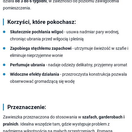
działa
od 3 do 6 tygodni
, w zależności od poziomu zawilgocenia
pomieszczenia.
Korzyści, które pokochasz:
Skutecznie pochłania wilgoć
- usuwa nadmiar pary wodnej,
chroniąc ubrania przed wilgocią i pleśnią
Zapobiega stęchłemu zapachowi
- utrzymuje świeżość w szafie i
eliminuje nieprzyjemne wonie
Perfumuje ubrania
- nadaje odzieży delikatny, przyjemny aromat
Widoczne efekty działania
- przezroczysta konstrukcja pozwala
obserwować gromadzącą się wodę
Przeznaczenie:
Zawieszka przeznaczona do stosowania w
szafach, garderobach i
pralnich
. Idealna wszędzie tam, gdzie występuje problem z
nadmierną wilgotnością na małych przestrzeniach. Pomaga