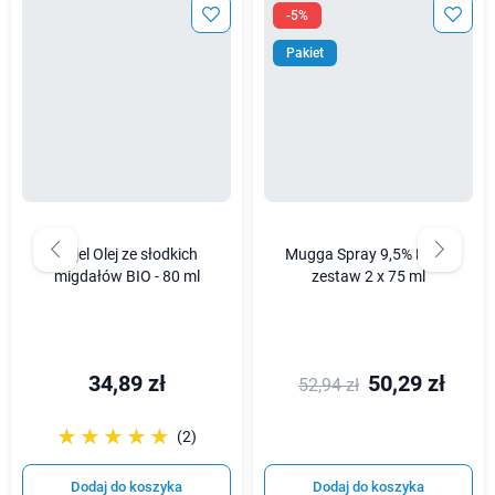
-5%
Pakiet
Najel Olej ze słodkich
Mugga Spray 9,5% DEET
migdałów BIO - 80 ml
zestaw 2 x 75 ml
34,89 zł
50,29 zł
52,94 zł
☆☆☆☆☆
★★★★★
(2)
Dodaj do koszyka
Dodaj do koszyka