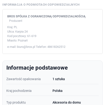
INFORMACJA O PODMIOTACH ODPOWIEDZIALNYCH
BROS SPÓŁKA Z OGRANICZONĄ ODPOWIEDZIALNOŚCIĄ
Producent
Kraj:
PL
Ulica:
Karpia 24
Kod pocztowy:
61-619
Miasto:
Poznań
e-mail:
biuro@bros.pl
Telefon:
48618262512
Informacje podstawowe
Zawartość opakowania
1 sztuka
Kraj pochodzenia
Polska
Typ produktu
Akcesoria do domu