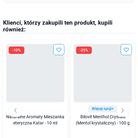
Klienci, którzy zakupili ten produkt, kupili
również:
-10%
-25%
Więcej opcji+
Naturalne Aromaty Mieszanka
Bilovit Menthol Crystals
eteryczna Katar - 10 ml
(Mentol krystaliczny) - 100 g