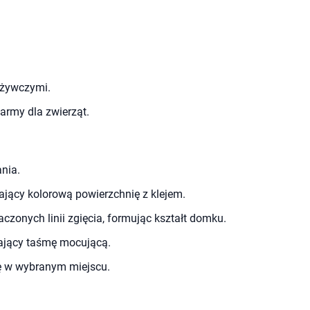
ożywczymi.
rmy dla zwierząt.
nia.
ający kolorową powierzchnię z klejem.
czonych linii zgięcia, formując kształt domku.
ający taśmę mocującą.
kę w wybranym miejscu.