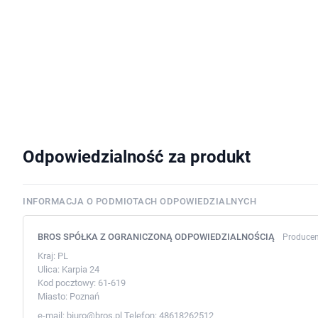
Odpowiedzialność za produkt
INFORMACJA O PODMIOTACH ODPOWIEDZIALNYCH
BROS SPÓŁKA Z OGRANICZONĄ ODPOWIEDZIALNOŚCIĄ
Producen
Kraj:
PL
Ulica:
Karpia 24
Kod pocztowy:
61-619
Miasto:
Poznań
e-mail:
biuro@bros.pl
Telefon:
48618262512