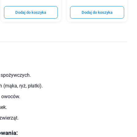
Dodaj do koszyka
Dodaj do koszyka
i spożywczych.
(mąka, ryż, płatki).
h owoców.
sek.
zwierząt.
owania: