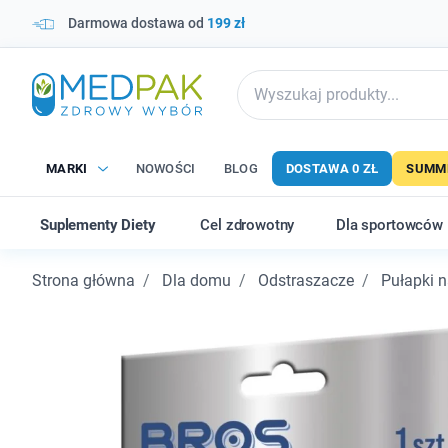
Darmowa dostawa od
199 zł
MARKI
NOWOŚCI
BLOG
DOSTAWA 0 ZŁ
SUMME
Suplementy Diety
Cel zdrowotny
Dla sportowców
Strona główna
Dla domu
Odstraszacze
Pułapki n