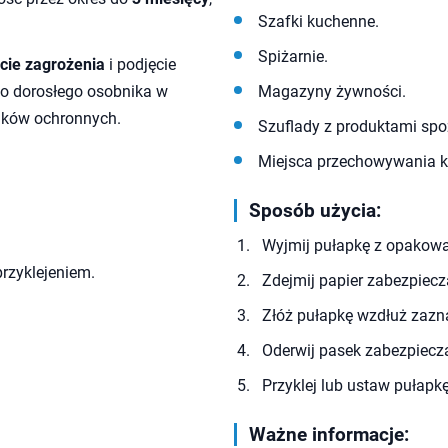
Szafki kuchenne.
Spiżarnie.
cie zagrożenia
i podjęcie
o dorosłego osobnika w
Magazyny żywności.
dków ochronnych.
Szuflady z produktami sp
Miejsca przechowywania ka
Sposób użycia:
Wyjmij pułapkę z opakowa
rzyklejeniem.
Zdejmij papier zabezpiecz
Złóż pułapkę wzdłuż zazna
Oderwij pasek zabezpiecz
Przyklej lub ustaw pułap
Ważne informacje: