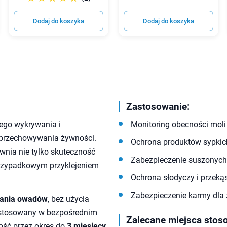
Dodaj do koszyka
Dodaj do koszyka
Zastosowanie:
go wykrywania i
Monitoring obecności mol
 przechowywania żywności.
Ochrona produktów sypkich 
wnia nie tylko skuteczność
Zabezpieczenie suszonyc
 przypadkowym przyklejeniem
Ochrona słodyczy i przeką
Zabezpieczenie karmy dla 
wania owadów
, bez użycia
 stosowany w bezpośrednim
Zalecane miejsca stos
ość przez okres do
3 miesięcy
,