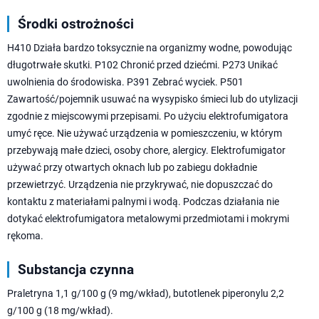
Środki ostrożności
H410 Działa bardzo toksycznie na organizmy wodne, powodując
długotrwałe skutki. P102 Chronić przed dziećmi. P273 Unikać
uwolnienia do środowiska. P391 Zebrać wyciek. P501
Zawartość/pojemnik usuwać na wysypisko śmieci lub do utylizacji
zgodnie z miejscowymi przepisami. Po użyciu elektrofumigatora
umyć ręce. Nie używać urządzenia w pomieszczeniu, w którym
przebywają małe dzieci, osoby chore, alergicy. Elektrofumigator
używać przy otwartych oknach lub po zabiegu dokładnie
przewietrzyć. Urządzenia nie przykrywać, nie dopuszczać do
kontaktu z materiałami palnymi i wodą. Podczas działania nie
dotykać elektrofumigatora metalowymi przedmiotami i mokrymi
rękoma.
Substancja czynna
Praletryna 1,1 g/100 g (9 mg/wkład), butotlenek piperonylu 2,2
g/100 g (18 mg/wkład).