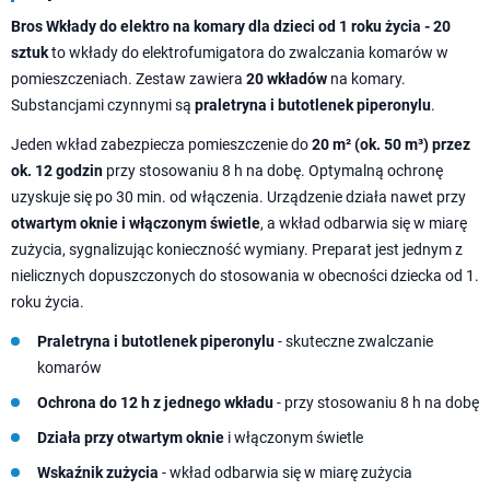
Bros Wkłady do elektro na komary dla dzieci od 1 roku życia - 20
sztuk
to wkłady do elektrofumigatora do zwalczania komarów w
pomieszczeniach. Zestaw zawiera
20 wkładów
na komary.
Substancjami czynnymi są
praletryna i butotlenek piperonylu
.
Jeden wkład zabezpiecza pomieszczenie do
20 m² (ok. 50 m³) przez
ok. 12 godzin
przy stosowaniu 8 h na dobę. Optymalną ochronę
uzyskuje się po 30 min. od włączenia. Urządzenie działa nawet przy
otwartym oknie i włączonym świetle
, a wkład odbarwia się w miarę
zużycia, sygnalizując konieczność wymiany. Preparat jest jednym z
nielicznych dopuszczonych do stosowania w obecności dziecka od 1.
roku życia.
Praletryna i butotlenek piperonylu
- skuteczne zwalczanie
komarów
Ochrona do 12 h z jednego wkładu
- przy stosowaniu 8 h na dobę
Działa przy otwartym oknie
i włączonym świetle
Wskaźnik zużycia
- wkład odbarwia się w miarę zużycia