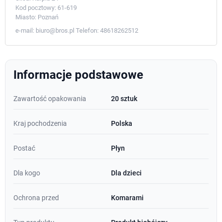
Kod pocztowy:
61-619
Miasto:
Poznań
e-mail:
biuro@bros.pl
Telefon:
48618262512
Informacje podstawowe
Zawartość opakowania
20 sztuk
Kraj pochodzenia
Polska
Postać
Płyn
Dla kogo
Dla dzieci
Ochrona przed
Komarami