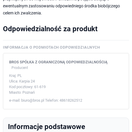
ewentualnym zastosowaniu odpowiedniego środka biobójczego
celem ich zwalczenia.
Odpowiedzialność za produkt
INFORMACJA O PODMIOTACH ODPOWIEDZIALNYCH
BROS SPÓŁKA Z OGRANICZONĄ ODPOWIEDZIALNOŚCIĄ
Producent
Kraj:
PL
Ulica:
Karpia 24
Kod pocztowy:
61-619
Miasto:
Poznań
e-mail:
biuro@bros.pl
Telefon:
48618262512
Informacje podstawowe