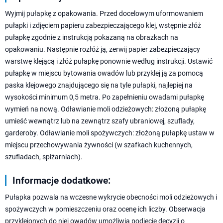
Wyjmij pułapkę z opakowania. Przed docelowym uformowaniem
pułapki i zdjęciem papieru zabezpieczającego klej, wstępnie złóż
pułapkę zgodnie z instrukcją pokazaną na obrazkach na
opakowaniu. Następnie rozłóż ją, zerwij papier zabezpieczający
warstwę klejącą i złóż pułapkę ponownie według instrukcji. Ustawić
pułapkę w miejscu bytowania owadów lub przyklej ją za pomocą
paska klejowego znajdującego się na tyle pułapki, najlepiej na
wysokości minimum 0,5 metra. Po zapełnieniu owadami pułapkę
wymień na nową. Odławianie moli odzieżowych: złożoną pułapkę
umieść wewnątrz lub na zewnątrz szafy ubraniowej, szuflady,
garderoby. Odławianie moli spożywczych: złożoną pułapkę ustaw w
miejscu przechowywania żywności (w szafkach kuchennych,
szufladach, spiżarniach).
Informacje dodatkowe:
Pułapka pozwala na wczesne wykrycie obecności moli odzieżowych i
spożywczych w pomieszczeniu oraz ocenę ich liczby. Obserwacja
przyklejonych do niej owadów umożliwia podjęcie decyzji o