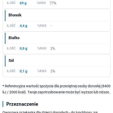
69 g
77%
Błonnik
4,4 g
-
Białko
0,9 g
2%
Sól
0,1 g
2%
* Referencyjna wartość spożycia dla przeciętnej osoby dorosłej (8400
kJ / 2000 kcal). Twoje zapotrzebowanie może być wyższe lub niższe.
Przeznaczenie
Owocowa przekąska dla dzieci i dorosłych - do lunchboxu, na