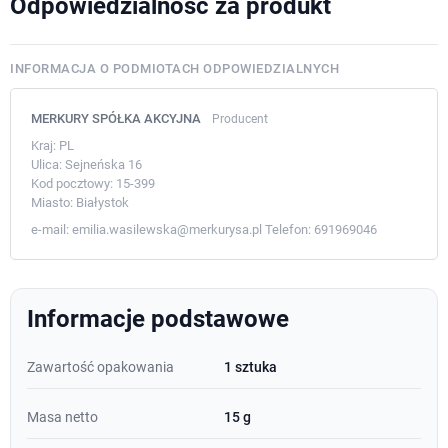
Odpowiedzialność za produkt
INFORMACJA O PODMIOTACH ODPOWIEDZIALNYCH
MERKURY SPÓŁKA AKCYJNA
Producent
Kraj:
PL
Ulica:
Sejneńska 16
Kod pocztowy:
15-399
Miasto:
Białystok
e-mail:
emilia.wasilewska@merkurysa.pl
Telefon:
691969046
Informacje podstawowe
Zawartość opakowania
1 sztuka
Masa netto
15 g