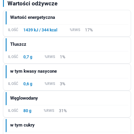
Wartości odżywcze
Wartość energetyczna
1439 kJ / 344 kcal
17%
Tłuszcz
0,7 g
1%
w tym kwasy nasycone
0,6 g
3%
Węglowodany
80 g
31%
w tym cukry