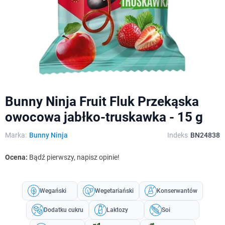
Bunny Ninja Fruit Fluk Przekąska
owocowa jabłko-truskawka - 15 g
Marka:
Bunny Ninja
Indeks
BN24838
Ocena:
Bądź pierwszy, napisz opinie!
Wegański
Wegetariański
Konserwantów
Dodatku cukru
Laktozy
Soi