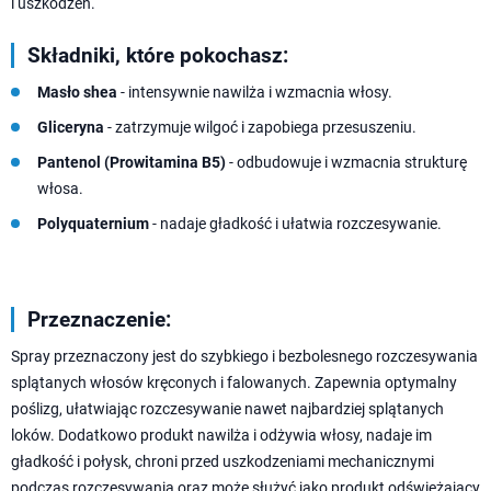
i uszkodzeń.
Składniki, które pokochasz:
Masło shea
- intensywnie nawilża i wzmacnia włosy.
Gliceryna
- zatrzymuje wilgoć i zapobiega przesuszeniu.
Pantenol (Prowitamina B5)
- odbudowuje i wzmacnia strukturę
włosa.
Polyquaternium
- nadaje gładkość i ułatwia rozczesywanie.
Przeznaczenie:
Spray przeznaczony jest do szybkiego i bezbolesnego rozczesywania
splątanych włosów kręconych i falowanych. Zapewnia optymalny
poślizg, ułatwiając rozczesywanie nawet najbardziej splątanych
loków. Dodatkowo produkt nawilża i odżywia włosy, nadaje im
gładkość i połysk, chroni przed uszkodzeniami mechanicznymi
podczas rozczesywania oraz może służyć jako produkt odświeżający