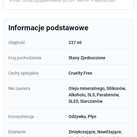
e-mail:
contact@queenhelene.us.com
Telefon:
+18663824967
Informacje podstawowe
Objętość
237 ml
Kraj pochodzenia
Stany Zjednoczone
Cechy specjalne
Cruelty Free
Nie zawiera
Oleju mineralnego, Silikonów,
Alkoholu, SLS, Parabenów,
SLES, Siarczanów
Konsystencja
Odżywka, Płyn
Działanie
Zmiękczające, Nawilżające,