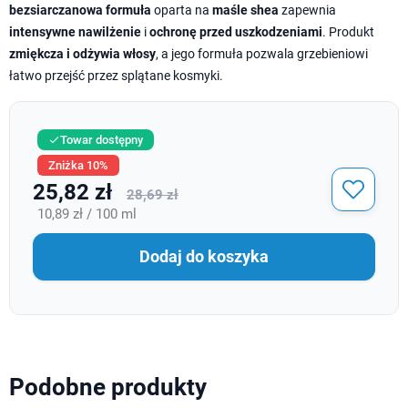
bezsiarczanowa formuła
oparta na
maśle shea
zapewnia
intensywne nawilżenie
i
ochronę przed uszkodzeniami
. Produkt
zmiękcza i odżywia włosy
, a jego formuła pozwala grzebieniowi
łatwo przejść przez splątane kosmyki.
Towar dostępny

Zniżka 10%
25,82 zł
28,69 zł
10,89 zł / 100 ml
Dodaj do koszyka
Podobne produkty