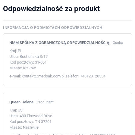
Odpowiedzialność za produkt
INFORMACJA O PODMIOTACH ODPOWIEDZIALNYCH
NMM SPÓŁKA Z OGRANICZONĄ ODPOWIEDZIALNOŚCIĄ
Osoba
Kraj:
PL
Ulica:
Bocheńska 3/17
Kod pocztowy:
31-061
Miasto:
Kraków
e-mail:
kontakt@medpak.com.pl
Telefon:
+48123120554
Queen Helene
Producent
Kraj:
US
Ulica:
480 Elmwood Drive
Kod pocztowy:
TN 37201
Miasto:
Nashville