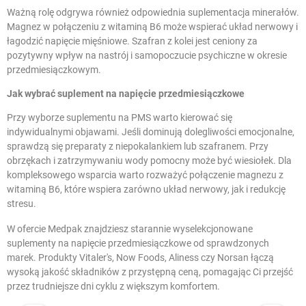
Ważną rolę odgrywa również odpowiednia suplementacja minerałów.
Magnez
w połączeniu z witaminą B6 może wspierać układ nerwowy i
łagodzić napięcie mięśniowe. Szafran z kolei jest ceniony za
pozytywny wpływ na nastrój i samopoczucie psychiczne w okresie
przedmiesiączkowym.
Jak wybrać suplement na napięcie przedmiesiączkowe
Przy wyborze suplementu na PMS warto kierować się
indywidualnymi objawami. Jeśli dominują dolegliwości emocjonalne,
sprawdzą się preparaty z niepokalankiem lub szafranem. Przy
obrzękach i zatrzymywaniu wody pomocny może być wiesiołek. Dla
kompleksowego wsparcia warto rozważyć połączenie magnezu z
witaminą B6, które wspiera zarówno układ nerwowy, jak i
redukcję
stresu
.
W ofercie Medpak znajdziesz starannie wyselekcjonowane
suplementy na napięcie przedmiesiączkowe od sprawdzonych
marek. Produkty Vitaler's, Now Foods, Aliness czy Norsan łączą
wysoką jakość składników z przystępną ceną, pomagając Ci przejść
przez trudniejsze dni cyklu z większym komfortem.