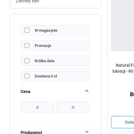
Zdrowy sen
W magazynie
Promocje
Krótka data
Natural F
lukrecji - 9
Dostawa 0 zł
Cena
8
zł
zł
Doda
Producenci