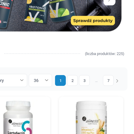
(
liczba
produktów: 225)
1
2
3
…
7
Następny