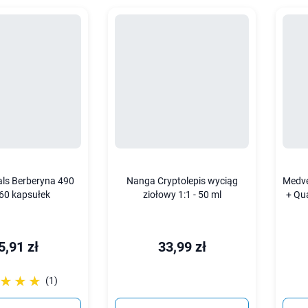
als Berberyna 490
Nanga Cryptolepis wyciąg
Medve
 60 kapsułek
ziołowy 1:1 - 50 ml
+ Qu
5,91 zł
33,99 zł
☆☆☆
★★★
(1)