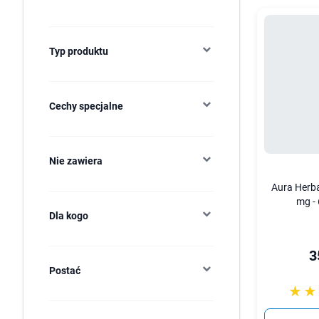
Typ produktu
Cechy specjalne
Nie zawiera
Aura Herb
mg -
Dla kogo
3
Postać
☆☆
★★