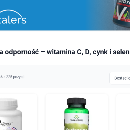
 odporność – witamina C, D, cynk i selen
6 z 225 pozycji