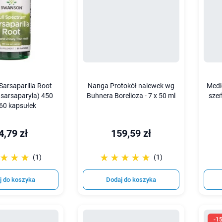
arsaparilla Root
Nanga Protokół nalewek wg
Medi
 sarsaparyla) 450
Buhnera Borelioza - 7 x 50 ml
szeń
 60 kapsułek
4,79 zł
159,59 zł
☆☆☆
★★★
☆☆☆☆☆
★★★★★
(1)
(1)
j do koszyka
Dodaj do koszyka
-1