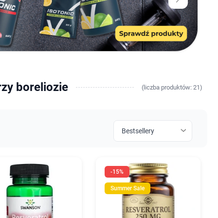
zy boreliozie
(
liczba
produktów: 21)
-15%
Summer Sale