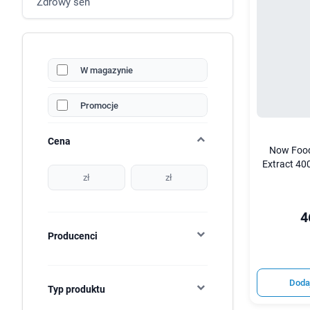
Zdrowy sen
W magazynie
Promocje
Cena
Now Food
Extract 40
zł
zł
4
Producenci
Doda
Typ produktu