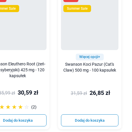
mmer Sale
Summer Sale
Więcej opcji+
son Eleuthero Root (żeń-
Swanson Koci Pazur (Cat's
 syberyjski) 425 mg - 120
Claw) 500 mg - 100 kapsułek
kapsułek
30,59 zł
26,85 zł
35,99 zł
31,59 zł
☆☆☆☆☆
★★★★★
(2)
Dodaj do koszyka
Dodaj do koszyka