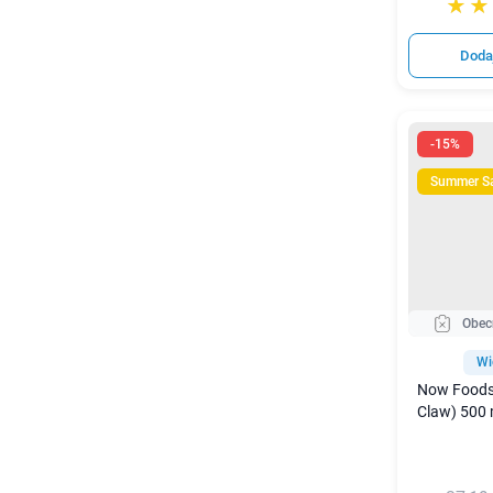
☆☆
★★
Doda
-15%
Summer S
Obec
Wi
Now Foods 
Claw) 500 