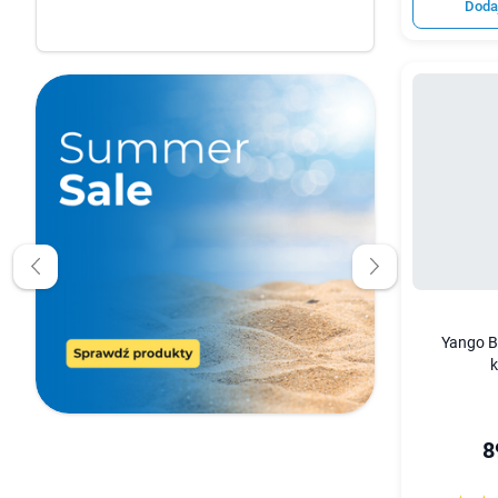
Doda
Yango Bo
k
8