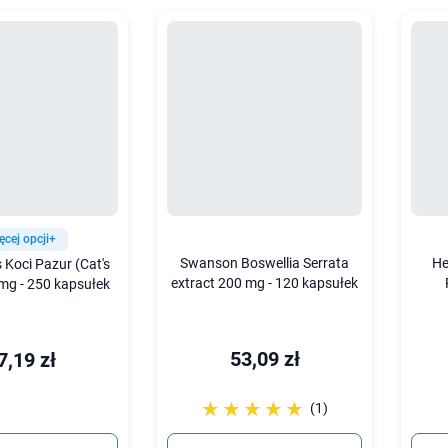
ęcej opcji+
Swanson Boswellia Serrata
He
Koci Pazur (Cat's
extract 200 mg - 120 kapsułek
mg - 250 kapsułek
53,09 zł
7,19 zł
☆☆☆☆☆
★★★★★
(1)