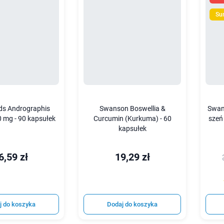
Su
s Andrographis
Swanson Boswellia &
Swan
0 mg - 90 kapsułek
Curcumin (Kurkuma) - 60
szeń
kapsułek
6,59 zł
19,29 zł
j do koszyka
Dodaj do koszyka