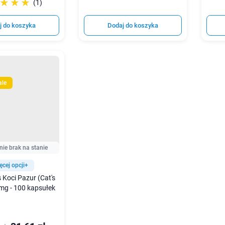
☆☆☆
★★★
(1)
j do koszyka
Dodaj do koszyka
ale
nie brak na stanie
ęcej opcji+
Koci Pazur (Cat's
mg - 100 kapsułek