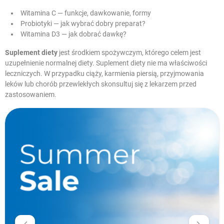
Witamina C — funkcje, dawkowanie, formy
Probiotyki — jak wybrać dobry preparat?
Witamina D3 — jak dobrać dawkę?
Suplement diety
jest środkiem spożywczym, którego celem jest
uzupełnienie normalnej diety. Suplement diety nie ma właściwości
leczniczych. W przypadku ciąży, karmienia piersią, przyjmowania
leków lub chorób przewlekłych skonsultuj się z lekarzem przed
zastosowaniem.
W magazynie
Nowe produkty
Promocje
Krótka data