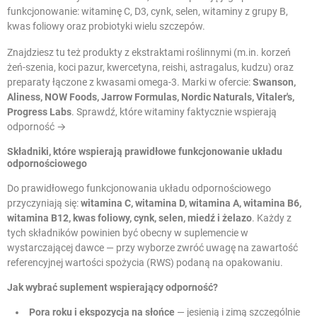
funkcjonowanie: witaminę C, D3, cynk, selen, witaminy z grupy B,
kwas foliowy oraz probiotyki wielu szczepów.
Znajdziesz tu też produkty z ekstraktami roślinnymi (m.in. korzeń
żeń-szenia, koci pazur, kwercetyna, reishi, astragalus, kudzu) oraz
preparaty łączone z kwasami omega-3. Marki w ofercie:
Swanson,
Aliness, NOW Foods, Jarrow Formulas, Nordic Naturals, Vitaler's,
Progress Labs
.
Sprawdź, które witaminy faktycznie wspierają
odporność →
Składniki, które wspierają prawidłowe funkcjonowanie układu
odpornościowego
Do prawidłowego funkcjonowania układu odpornościowego
przyczyniają się:
witamina C, witamina D, witamina A, witamina B6,
witamina B12, kwas foliowy, cynk, selen, miedź i żelazo
. Każdy z
tych składników powinien być obecny w suplemencie w
wystarczającej dawce — przy wyborze zwróć uwagę na zawartość
referencyjnej wartości spożycia (RWS) podaną na opakowaniu.
Jak wybrać suplement wspierający odporność?
Pora roku i ekspozycja na słońce
— jesienią i zimą szczególnie