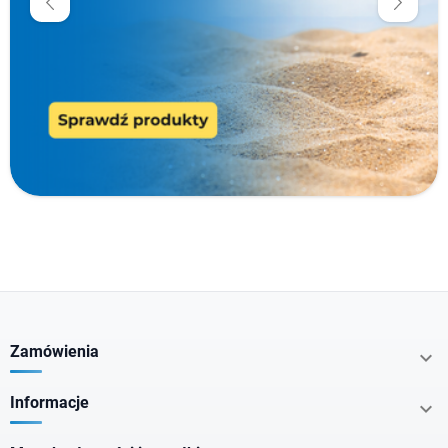
Dostawa 0 zł
Cena
zł
zł
Producenci
Typ produktu
Zamówienia

Cechy specjalne
Informacje

Nie zawiera