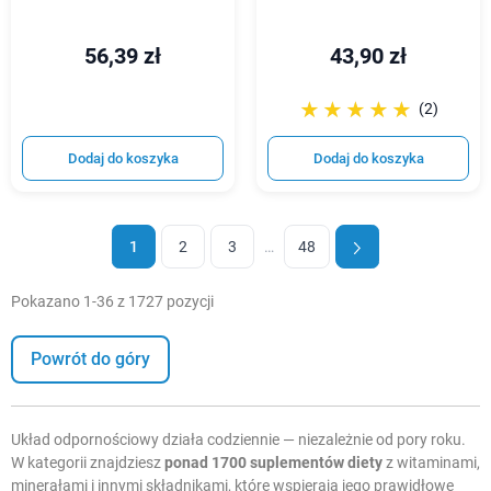
56,39 zł
43,90 zł
☆☆☆☆☆
★★★★★
(2)
Dodaj do koszyka
Dodaj do koszyka
1
2
3
…
48
Pokazano 1-36 z 1727 pozycji
Powrót do góry
Układ odpornościowy działa codziennie — niezależnie od pory roku.
W kategorii znajdziesz
ponad 1700 suplementów diety
z witaminami,
minerałami i innymi składnikami, które wspierają jego prawidłowe