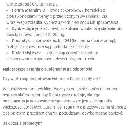
warto zadbać o witaminę D3.
Forma witaminy C
— kwas askorbinowy, kompleks z
bioflawonoidami, formy o przedłużonym uwalnianiu. Dla
wrażliwego żołądka wybierz askorbinian sodu lub liposomalną.
Cynk
— diglicynian (chelat) i pikolinian wchłaniają się lepiej niż
tlenek; typowa porcja 10–25 mg.
Probiotyki
— sprawdź liczbę CFU (kolonii bakterii w porcji),
liczbę szczepów i czy są przebadane klinicznie.
Dieta i styl życia
— żaden suplement nie zastąpi
zbilansowanego sposobu odżywiania, snu i ruchu.
Najczęstsze pytania o suplementy na odporność
Czy warto suplementować witaminę D przez cały rok?
W polskich warunkach klimatycznych od października do marca
synteza skórna witaminy D praktycznie ustaje, dlatego
suplementacja w okresie jesienno-zimowym jest zalecana dla
większości dorosłych. Latem, jeśli regularnie przebywasz na słońcu z
odsłoniętymi przedramionami i podudziami, dawkę można obniżyć.
Jak działa probiotyk?