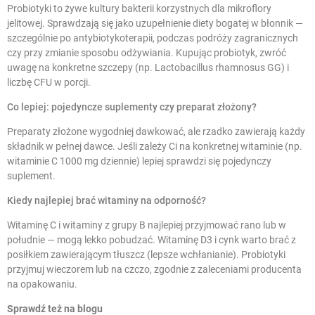
Probiotyki to żywe kultury bakterii korzystnych dla mikroflory
jelitowej. Sprawdzają się jako uzupełnienie diety bogatej w błonnik —
szczególnie po antybiotykoterapii, podczas podróży zagranicznych
czy przy zmianie sposobu odżywiania. Kupując probiotyk, zwróć
uwagę na konkretne szczepy (np. Lactobacillus rhamnosus GG) i
liczbę CFU w porcji.
Co lepiej: pojedyncze suplementy czy preparat złożony?
Preparaty złożone wygodniej dawkować, ale rzadko zawierają każdy
składnik w pełnej dawce. Jeśli zależy Ci na konkretnej witaminie (np.
witaminie C 1000 mg dziennie) lepiej sprawdzi się pojedynczy
suplement.
Kiedy najlepiej brać witaminy na odporność?
Witaminę C i witaminy z grupy B najlepiej przyjmować rano lub w
południe — mogą lekko pobudzać. Witaminę D3 i cynk warto brać z
posiłkiem zawierającym tłuszcz (lepsze wchłanianie). Probiotyki
przyjmuj wieczorem lub na czczo, zgodnie z zaleceniami producenta
na opakowaniu.
Sprawdź też na blogu