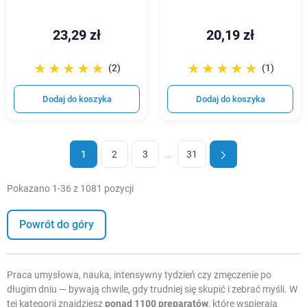
23,29 zł
20,19 zł
☆☆☆☆☆
★★★★★
☆☆☆☆☆
★★★★★
(2)
(1)
Dodaj do koszyka
Dodaj do koszyka
1
2
3
…
31
Pokazano 1-36 z 1081 pozycji
Powrót do góry
Praca umysłowa, nauka, intensywny tydzień czy zmęczenie po
długim dniu — bywają chwile, gdy trudniej się skupić i zebrać myśli. W
tej kategorii znajdziesz
ponad 1100 preparatów
, które wspierają