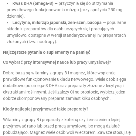
Kwas DHA (omega-3)
— przyczynia się do utrzymania
prawidłowego funkcjonowania mózgu (przy spożyciu 250 mg
dziennie).
Lecytyna, miłorząb japoński, żeń-szeń, bacopa
— popularne
składniki preparatów dla osób uczących się i pracujących
umysłowo, dostępne w wersji standaryzowanej i w preparatach
złożonych (tzw. nootropy).
Najczęstsze pytania o suplementy na pamięć
Co wybrać przy intensywnej nauce lub pracy umysłowej?
Dobrą bazą są witaminy z grupy B i magnez, które wspierają
prawidłowe funkcjonowanie układu nerwowego. Wiele osób sięga
dodatkowo po omega-3 DHA oraz preparaty złożone z lecytyną i
ekstraktami roślinnymi. Jeśli zależy Ci na prostocie, wybierz jeden
dobrze skomponowany preparat zamiast kilku osobnych.
Kiedy najlepiej przyjmować takie preparaty?
Witaminy z grupy B i preparaty z kofeiną czy żeń-szeniem lepiej
przyjmować rano lub przed pracą umysłową, bo mogą działać
pobudzająco. Magnez wiele osób woli wieczorem. Zawsze stosuj się