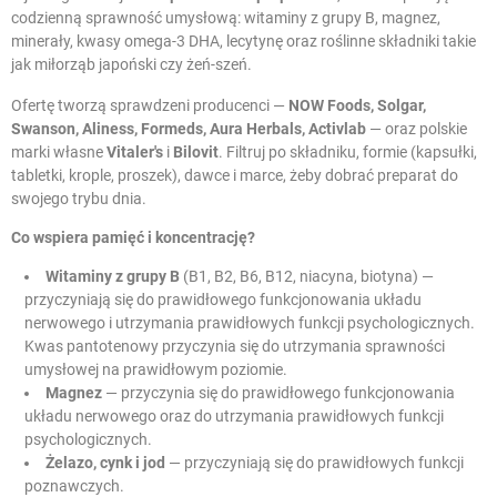
codzienną sprawność umysłową: witaminy z grupy B, magnez,
minerały, kwasy omega-3 DHA, lecytynę oraz roślinne składniki takie
jak miłorząb japoński czy żeń-szeń.
Ofertę tworzą sprawdzeni producenci —
NOW Foods, Solgar,
Swanson, Aliness, Formeds, Aura Herbals, Activlab
— oraz polskie
marki własne
Vitaler's
i
Bilovit
. Filtruj po składniku, formie (kapsułki,
tabletki, krople, proszek), dawce i marce, żeby dobrać preparat do
swojego trybu dnia.
Co wspiera pamięć i koncentrację?
Witaminy z grupy B
(B1, B2, B6, B12, niacyna, biotyna) —
przyczyniają się do prawidłowego funkcjonowania układu
nerwowego i utrzymania prawidłowych funkcji psychologicznych.
Kwas pantotenowy przyczynia się do utrzymania sprawności
umysłowej na prawidłowym poziomie.
Magnez
— przyczynia się do prawidłowego funkcjonowania
układu nerwowego oraz do utrzymania prawidłowych funkcji
psychologicznych.
Żelazo, cynk i jod
— przyczyniają się do prawidłowych funkcji
poznawczych.