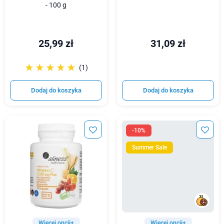
- 100 g
25,99 zł
31,09 zł
☆☆☆☆☆
★★★★★
(1)
Dodaj do koszyka
Dodaj do koszyka
-10%
Summer Sale
Więcej opcji+
Więcej opcji+