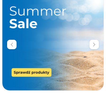
W magazynie
Promocje
Krótka data
Dostawa 0 zł
Cena
zł
zł
Producenci
Typ produktu