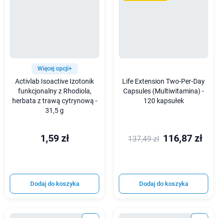
Więcej opcji+
Activlab Isoactive Izotonik
Life Extension Two-Per-Day
funkcjonalny z Rhodiola,
Capsules (Multiwitamina) -
herbata z trawą cytrynową -
120 kapsułek
31,5 g
1,59 zł
116,87 zł
137,49 zł
Dodaj do koszyka
Dodaj do koszyka