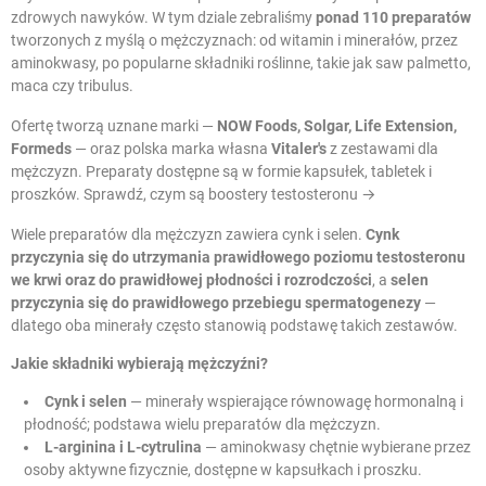
zdrowych nawyków. W tym dziale zebraliśmy
ponad 110 preparatów
tworzonych z myślą o mężczyznach: od witamin i minerałów, przez
aminokwasy, po popularne składniki roślinne, takie jak saw palmetto,
maca czy tribulus.
Ofertę tworzą uznane marki —
NOW Foods, Solgar, Life Extension,
Formeds
— oraz polska marka własna
Vitaler's
z zestawami dla
mężczyzn. Preparaty dostępne są w formie kapsułek, tabletek i
proszków.
Sprawdź, czym są boostery testosteronu →
Wiele preparatów dla mężczyzn zawiera cynk i selen.
Cynk
przyczynia się do utrzymania prawidłowego poziomu testosteronu
we krwi oraz do prawidłowej płodności i rozrodczości
, a
selen
przyczynia się do prawidłowego przebiegu spermatogenezy
—
dlatego oba minerały często stanowią podstawę takich zestawów.
Jakie składniki wybierają mężczyźni?
Cynk i selen
— minerały wspierające równowagę hormonalną i
płodność; podstawa wielu preparatów dla mężczyzn.
L-arginina i L-cytrulina
— aminokwasy chętnie wybierane przez
osoby aktywne fizycznie, dostępne w kapsułkach i proszku.