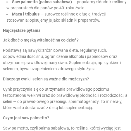
Saw palmetto (palma sabałowa)
— popularny składnik roślinny
w preparatach dla panów po 40. roku życia.
Maca i tribulus
— surowce roślinne o długiej tradycji
stosowania; opisujemy je jako składniki preparatów.
Najczęstsze pytania
Jak dbać o męską witalność na co dzień?
Podstawą są nawyki: zróżnicowana dieta, regularny ruch,
odpowiednia ilość snu, ograniczenie alkoholu i papierosów oraz
utrzymanie prawidłowej masy ciała. Suplementacja, np. cynkiem i
selenem, bywa uzupełnieniem zdrowego stylu życia.
Dlaczego cynk i selen są ważne dla mężczyzn?
Cynk przyczynia się do utrzymania prawidłowego poziomu
testosteronu we krwi oraz do prawidłowej płodności i rozrodczości, a
selen — do prawidłowego przebiegu spermatogenezy. To minerały,
które warto dostarczać z dietą lub suplementacją.
Czym jest saw palmetto?
Saw palmetto, czyli palma sabałowa, to roślina, której wyciąg jest