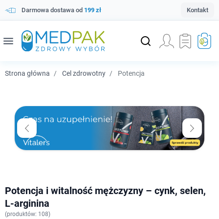
Darmowa dostawa od
199 zł
Kontakt
menu
Strona główna
Cel zdrowotny
Potencja
Potencja i witalność mężczyzny – cynk, selen,
L-arginina
(
produktów: 108)