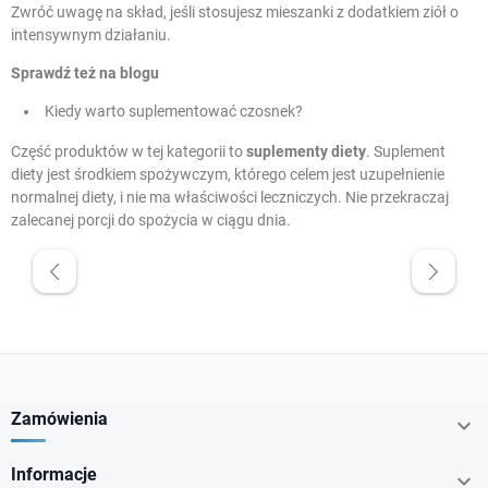
Zwróć uwagę na skład, jeśli stosujesz mieszanki z dodatkiem ziół o
intensywnym działaniu.
Sprawdź też na blogu
Kiedy warto suplementować czosnek?
Część produktów w tej kategorii to
suplementy diety
. Suplement
diety jest środkiem spożywczym, którego celem jest uzupełnienie
normalnej diety, i nie ma właściwości leczniczych. Nie przekraczaj
zalecanej porcji do spożycia w ciągu dnia.
W magazynie
Promocje
Krótka data
Zamówienia

Dostawa 0 zł
Informacje
