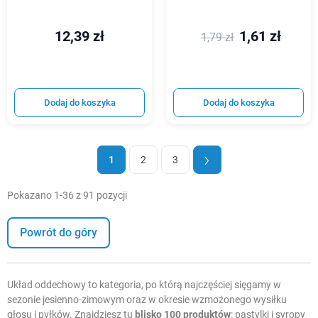
12,39 zł
1,61 zł
1,79 zł
Dodaj do koszyka
Dodaj do koszyka
1
2
3
Pokazano 1-36 z 91 pozycji
Powrót do góry
Układ oddechowy to kategoria, po którą najczęściej sięgamy w
sezonie jesienno-zimowym oraz w okresie wzmożonego wysiłku
głosu i pyłków. Znajdziesz tu
blisko 100 produktów
: pastylki i syropy