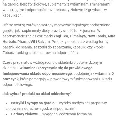
na gardło, herbaty ziołowe, suplementy z witaminami i minerałami
wspierającymi odporność oraz preparaty ziołowe i z grzybami w
kapsułkach.
Ofertę tworzą zarówno wyroby medyczne łagodzące podrażnione
gardło, jak i suplementy diety oraz żywność funkcjonalna. W
asortymencie znajdziesz marki
Yogi Tea, Himalaya, Now Foods, Aura
Herbals, PharmoVit
i Salvum. Produkty dobierzesz według formy:
pastylki do ssania, saszetki do zaparzania, kapsułki czy krople.
Zobacz ranking suplementów na odporność →
Część preparatów wzbogacono o składniki o potwierdzonym
działaniu.
Witamina C przyczynia się do prawidłowego
funkcjonowania układu odpornościowego
, podobnie jak
witamina D
oraz cynk
, które pomagają w prawidłowym funkcjonowaniu układu
odpornościowego.
Jak wybrać produkt na układ oddechowy?
Pastylki i syropy na gardło
— wyroby medyczne i preparaty
ziołowe na doraźne łagodzenie podrażnień.
Herbaty ziołowe
— wygodna, codzienna forma na