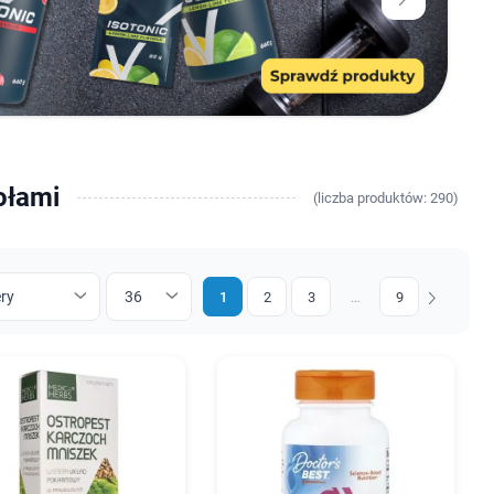
ołami
(
liczba
produktów: 290)
1
2
3
…
9
Następny