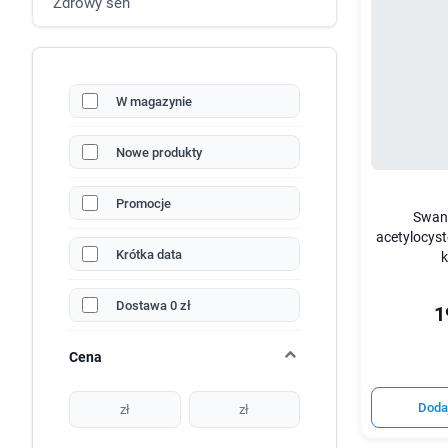
Zdrowy sen
W magazynie
Nowe produkty
Promocje
Swan
acetylocyst
Krótka data
k
Dostawa 0 zł
1
Cena
Doda
zł
zł