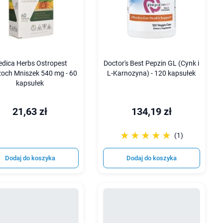
dica Herbs Ostropest
Doctor's Best Pepzin GL (Cynk i
och Mniszek 540 mg - 60
L-Karnozyna) - 120 kapsułek
kapsułek
21,63 zł
134,19 zł
☆☆☆☆☆
★★★★★
(1)
Dodaj do koszyka
Dodaj do koszyka