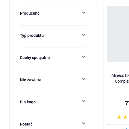
Producenci
Typ produktu
Cechy specjalne
Aliness L
Nie zawiera
Complex
Dla kogo
7
☆☆
★★
Postać