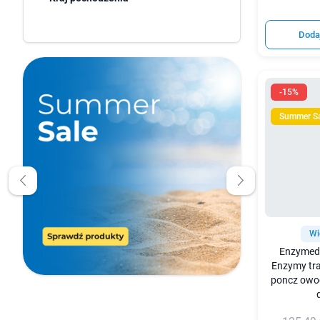
Doda
-15%
Summer S
Wi
Enzymedi
Enzymy tra
poncz owoc