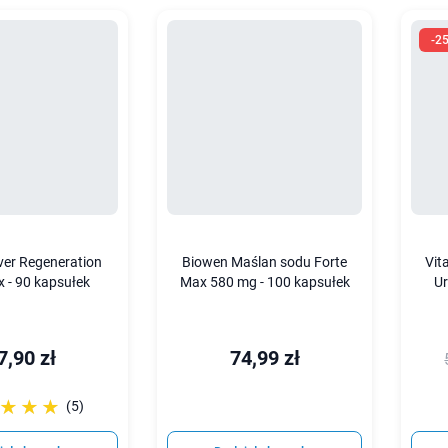
-2
iver Regeneration
Biowen Maślan sodu Forte
Vit
 - 90 kapsułek
Max 580 mg - 100 kapsułek
Ur
7,90 zł
74,99 zł
☆☆☆
★★★
(5)