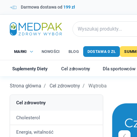
Darmowa dostawa od
199 zł
MARKI
NOWOŚCI
BLOG
DOSTAWA 0 ZŁ
SUMME
Suplementy Diety
Cel zdrowotny
Dla sportowców
Strona główna
Cel zdrowotny
Wątroba
Cel zdrowotny
Cholesterol
Energia, witalność