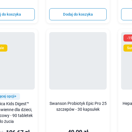
j do koszyka
Dodaj do koszyka
-1
ale
Su
ęcej opcji+
Swanson Probiotyk Epic Pro 25
Hepa
ca Kids Digest™
szczepów - 30 kapsułek
wienne dla dzieci,
owy - 90 tabletek
do żucia
49,09 zł