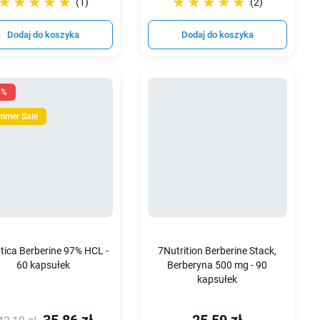
☆☆☆☆☆
★★★★★
☆☆☆☆☆
★★★★★
(1)
(2)
Dodaj do koszyka
Dodaj do koszyka
5%
mmer Sale
tica Berberine 97% HCL -
7Nutrition Berberine Stack,
60 kapsułek
Berberyna 500 mg - 90
kapsułek
35,86 zł
25,59 zł