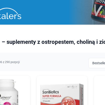
– suplementy z ostropestem, choliną i zi
6 z 290 pozycji