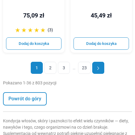
75,09 zł
45,49 zł
☆☆☆☆☆
★★★★★
(3)
Dodaj do koszyka
Dodaj do koszyka
1
2
3
…
23
Pokazano 1-36 z 803 pozycji
Powrót do góry
Kondycja włosów, skóry i paznokci to efekt wielu czynników — diety,
nawyków i tego, czego organizmowi na co dzień brakuje.
Suplementacja od wewnątrz potrafi pięknie uzupełnić pielęgnację z