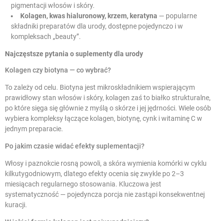
pigmentacji włosów i skóry.
Kolagen, kwas hialuronowy, krzem, keratyna
— popularne
składniki preparatów dla urody, dostępne pojedynczo i w
kompleksach „beauty”.
Najczęstsze pytania o suplementy dla urody
Kolagen czy biotyna — co wybrać?
To zależy od celu. Biotyna jest mikroskładnikiem wspierającym
prawidłowy stan włosów i skóry, kolagen zaś to białko strukturalne,
po które sięga się głównie z myślą o skórze i jej jędrności. Wiele osób
wybiera kompleksy łączące kolagen, biotynę, cynk i witaminę C w
jednym preparacie.
Po jakim czasie widać efekty suplementacji?
Włosy i paznokcie rosną powoli, a skóra wymienia komórki w cyklu
kilkutygodniowym, dlatego efekty ocenia się zwykle po 2–3
miesiącach regularnego stosowania. Kluczowa jest
systematyczność — pojedyncza porcja nie zastąpi konsekwentnej
kuracji.