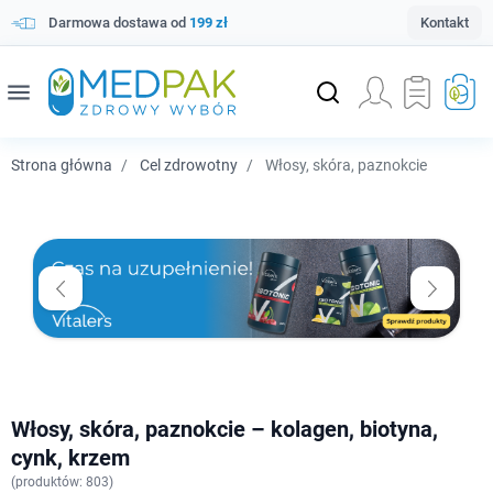
Darmowa dostawa od
199 zł
Kontakt
menu
Strona główna
Cel zdrowotny
Włosy, skóra, paznokcie
Włosy, skóra, paznokcie – kolagen, biotyna,
cynk, krzem
(
produktów: 803)