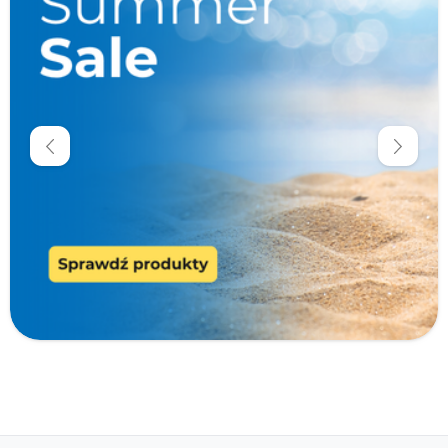
Nowe produkty
Promocje
Krótka data
Dostawa 0 zł
Cena
zł
zł
Producenci
Typ produktu