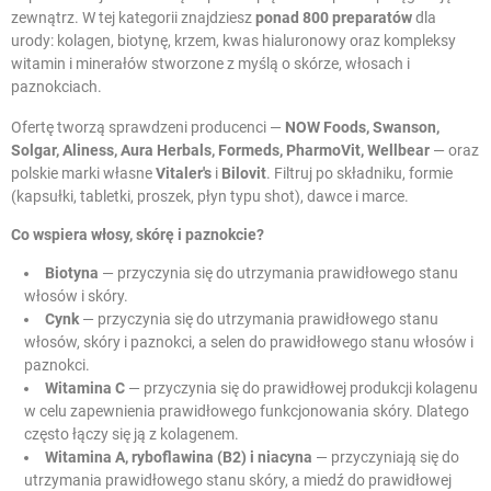
zewnątrz. W tej kategorii znajdziesz
ponad 800 preparatów
dla
urody: kolagen, biotynę, krzem, kwas hialuronowy oraz kompleksy
witamin i minerałów stworzone z myślą o skórze, włosach i
paznokciach.
Ofertę tworzą sprawdzeni producenci —
NOW Foods, Swanson,
Solgar, Aliness, Aura Herbals, Formeds, PharmoVit, Wellbear
— oraz
polskie marki własne
Vitaler's
i
Bilovit
. Filtruj po składniku, formie
(kapsułki, tabletki, proszek, płyn typu shot), dawce i marce.
Co wspiera włosy, skórę i paznokcie?
Biotyna
— przyczynia się do utrzymania prawidłowego stanu
włosów i skóry.
Cynk
— przyczynia się do utrzymania prawidłowego stanu
włosów, skóry i paznokci, a selen do prawidłowego stanu włosów i
paznokci.
Witamina C
— przyczynia się do prawidłowej produkcji kolagenu
w celu zapewnienia prawidłowego funkcjonowania skóry. Dlatego
często łączy się ją z kolagenem.
Witamina A, ryboflawina (B2) i niacyna
— przyczyniają się do
utrzymania prawidłowego stanu skóry, a miedź do prawidłowej