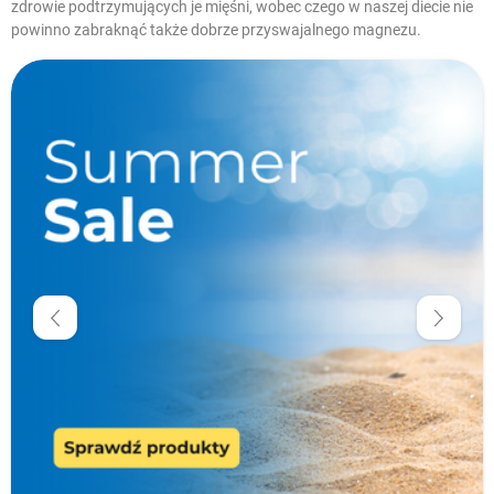
zdrowie podtrzymujących je mięśni, wobec czego w naszej diecie nie
powinno zabraknąć także dobrze przyswajalnego magnezu.
W magazynie
Nowe produkty
Promocje
Krótka data
Dostawa 0 zł
Cena
zł
zł