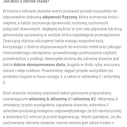
Jak dbać o zdrowe stawy?
W trosce o zdrowie stawów warto postawić przede wszystkim na
odpowiednio dobraną
aktywność fizyczną
, która wzmacnia kości i
mięśnie, a także zachowuje sprawność ruchową ruchomych
połączeń stawowych. Najlepiej wybrać w tym celu pływanie lub inną
gimnastykę uprawianą w wodzie, która zapobiegnie przeciążeniom.
Znaczącą różnicę odczujemy także nosząc wygodne buty,
korzystając z dobrze dopasowanych do wzrostu mebli oraz pilnując
równomiernego obciążania i prawidłowego podnoszenia ciężkich
przedmiotów z podłogi. Niezwykle istotna dla zdrowia stawów jest
także
dobrze skomponowana dieta
, bogata w drób, ryby, warzywa,
owoce i oleje roślinne. Powinniśmy sięgać przede wszystkim po
produkty bogate w kwas omega 3, a także w witaminę C i witaminę
E.
Stan stawów możemy poprawić także gotowymi preparatami,
zawierającymi
witaminę D, witaminę C i witaminę K2
. Witamina D
zmniejszy ryzyko wystąpienia zapalenia stawów, witamina C
umożliwi produkcję kolagenu odpowiedzialnego za ich elastyczność,
a witamina K2 ochroni je przed degeneracją. Warto pamiętać, że dla
zachowania zdrowia stawów, równie istotna jest także troska o