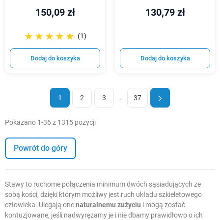
150,09 zł
130,79 zł
☆☆☆☆☆
★★★★★
(1)
Dodaj do koszyka
Dodaj do koszyka
1
2
3
…
37
Pokazano 1-36 z 1315 pozycji
Powrót do góry
Stawy to ruchome połączenia minimum dwóch sąsiadujących ze
sobą kości, dzięki którym możliwy jest ruch układu szkieletowego
człowieka. Ulegają one
naturalnemu zużyciu
i mogą zostać
kontuzjowane, jeśli nadwyrężamy je i nie dbamy prawidłowo o ich