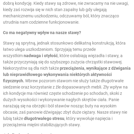
dobrą kondycję. Kiedy stawy są zdrowe, nie zwracamy na nie uwagi,
kiedy zaś rozwija się w nich stan zapalny lub gdy ulegają
mechanicznemu uszkodzeniu, odczuwamy ból, który znacząco
utrudnia nam codzienne funkcjonowanie.
Co ma negatywny wpływ na nasze stawy?
Stawy są sprytną, jednak stosunkowo delikatną konstrukcją, która
łatwo ulega uszkodzeniom. Sprzyjają temu przede
wszystkim
nadwaga i otyłość
, które osłabiają więzadła i stawy, a
także przyczyniają się do szybszego zużycia chrząstki stawowej.
Niekorzystne są dla nich także
przeciążenia, wynikające z dźwigania
lub nieprawidłowego wykonywania niektórych aktywności
fizycznych.
Wbrew pozorom stawom nie służy także długotrwałe
siedzenie oraz korzystanie z źle dopasowanych mebli. Zły wpływ na
ich kondycje ma również częste schodzenie po schodach, skoki z
dużych wysokości i wykonywanie nagłych skrętów ciała. Panie
narażają się na obrzęki i ból stawów nosząc buty na wysokim
obcasie, zaś panowie dźwigając zbyt duże ciężary. Nasze stawy nie
lubią także
długotrwałego stresu
, który wywołuje napięcia i
przeciążenia mięśni stabilizujących stawy.