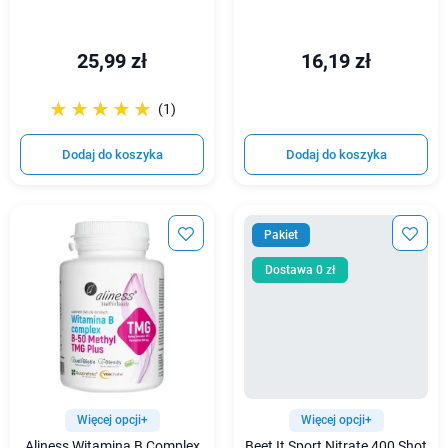
25,99 zł
16,19 zł
☆☆☆☆☆
★★★★★
(1)
Dodaj do koszyka
Dodaj do koszyka
Pakiet
Dostawa 0 zł
Więcej opcji+
Więcej opcji+
Aliness Witamina B Complex
Beet It Sport Nitrate 400 Shot