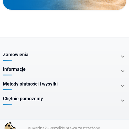
Producenci
Typ produktu
Zamówienia

Cechy specjalne
Informacje

Nie zawiera
Metody płatności i wysyłki

Chętnie pomożemy

Dla kogo
Postać
© Medpak - Wszelkie prawa zastrzeżone.