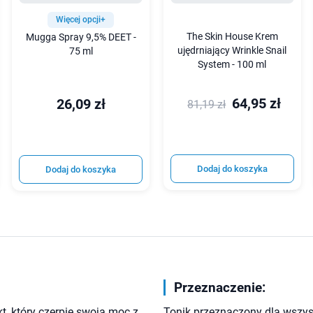
Więcej opcji+
The Skin House Krem
Mugga Spray 9,5% DEET -
ujędrniający Wrinkle Snail
75 ml
System - 100 ml
64,95 zł
26,09 zł
81,19 zł
Dodaj do koszyka
Dodaj do koszyka
Przeznaczenie:
t, który czerpie swoją moc z
Tonik przeznaczony dla wszystk