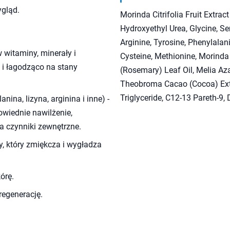
ygląd.
Morinda Citrifolia Fruit Extrac
Hydroxyethyl Urea, Glycine, Ser
Arginine, Tyrosine, Phenylalanin
 witaminy, minerały i
Cysteine, Methionine, Morinda 
 i łagodząco na stany
(Rosemary) Leaf Oil, Melia Aza
Theobroma Cacao (Cocoa) Extrac
Triglyceride, C12-13 Pareth-9
nina, lizyna, arginina i inne) -
wiednie nawilżenie,
a czynniki zewnętrzne.
y, który zmiękcza i wygładza
órę.
 regenerację.