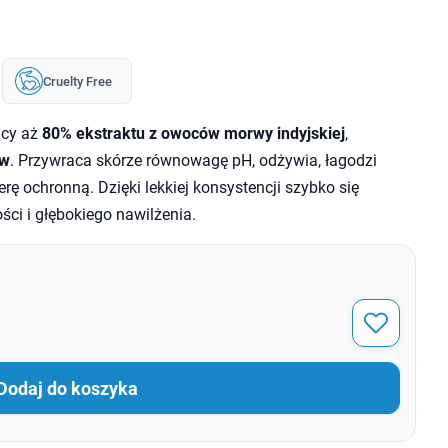
Cruelty Free
ący aż
80% ekstraktu z owoców morwy indyjskiej
,
ów
. Przywraca skórze równowagę pH, odżywia, łagodzi
rę ochronną. Dzięki lekkiej konsystencji szybko się
ści i głębokiego nawilżenia.
Dodaj do koszyka