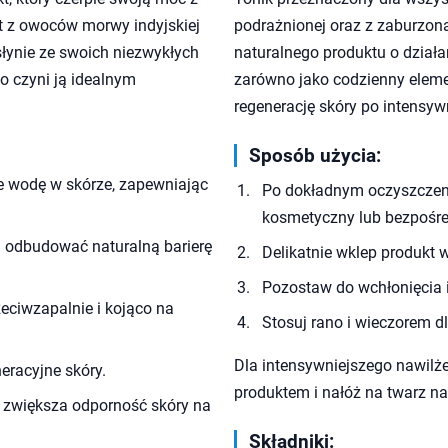
t z owoców morwy indyjskiej
podrażnionej oraz z zaburzon
słynie ze swoich niezwykłych
naturalnego produktu o dział
o czyni ją idealnym
zarówno jako codzienny elemen
regenerację skóry po intensy
Sposób użycia:
 wodę w skórze, zapewniając
Po dokładnym oczyszczeniu
kosmetyczny lub bezpośre
a odbudować naturalną barierę
Delikatnie wklep produkt w 
Pozostaw do wchłonięcia i
zeciwzapalnie i kojąco na
Stosuj rano i wieczorem dl
Dla intensywniejszego nawilże
eracyjne skóry.
produktem i nałóż na twarz na
e zwiększa odporność skóry na
Składniki: