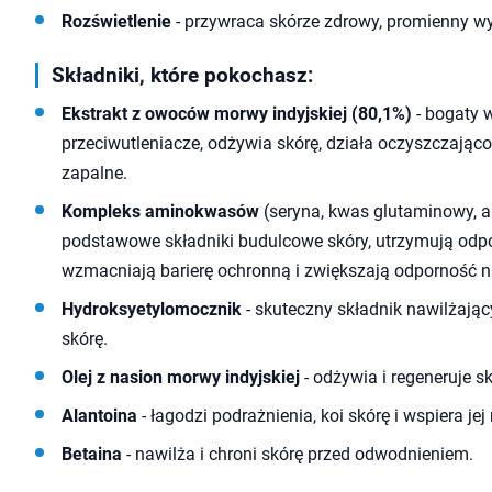
Rozświetlenie
- przywraca skórze zdrowy, promienny w
Składniki, które pokochasz:
Ekstrakt z owoców morwy indyjskiej (80,1%)
- bogaty w
przeciwutleniacze, odżywia skórę, działa oczyszczająco
zapalne.
Kompleks aminokwasów
(seryna, kwas glutaminowy, ala
podstawowe składniki budulcowe skóry, utrzymują odpo
wzmacniają barierę ochronną i zwiększają odporność n
Hydroksyetylomocznik
- skuteczny składnik nawilżając
skórę.
Olej z nasion morwy indyjskiej
- odżywia i regeneruje sk
Alantoina
- łagodzi podrażnienia, koi skórę i wspiera jej
Betaina
- nawilża i chroni skórę przed odwodnieniem.