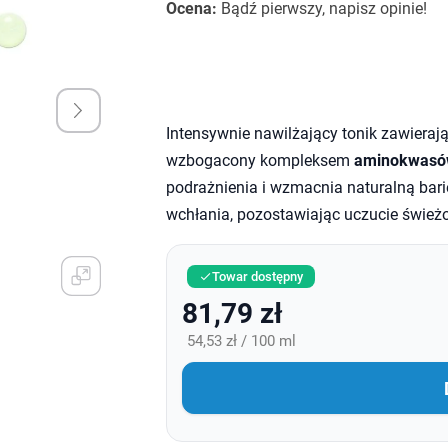
Ocena:
Bądź pierwszy, napisz opinie!
Intensywnie nawilżający tonik zawieraj
wzbogacony kompleksem
aminokwas
podrażnienia i wzmacnia naturalną barie
wchłania, pozostawiając uczucie świeżo
Towar dostępny

81,79 zł
54,53 zł / 100 ml