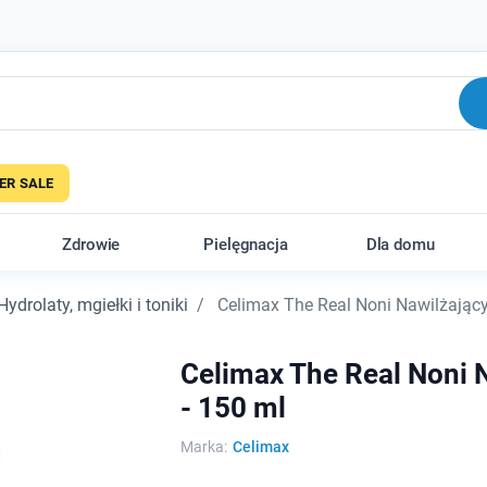
R SALE
Zdrowie
Pielęgnacja
Dla domu
Hydrolaty, mgiełki i toniki
Celimax The Real Noni Nawilżający
Celimax The Real Noni N
- 150 ml
Marka:
Celimax