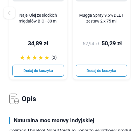
Najel Olej ze słodkich
Mugga Spray 9,5% DEET
migdałów BIO - 80 ml
zestaw 2 x 75 ml
34,89 zł
50,29 zł
52,94 zł
☆☆☆☆☆
★★★★★
(2)
Dodaj do koszyka
Dodaj do koszyka
Opis
Naturalna moc morwy indyjskiej
Celimax The Real Noni Moisture Toner to wyjątkowy produk