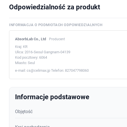
Odpowiedzialność za produkt
INFORMACJA O PODMIOTACH ODPOWIEDZIALNYCH
AbsorbLab Co., Ltd
Producent
Kraj:
KR
Ulica:
2016-Seoul Gangnam-04139
Kod pocztowy:
6064
Miasto:
Seul
e-mail:
cs@celimax.jp
Telefon:
827047798060
Informacje podstawowe
Objętość