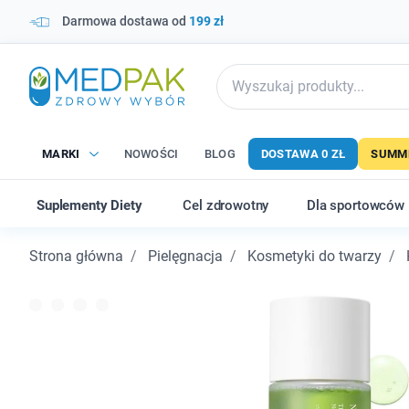
Darmowa dostawa od
199 zł
MARKI
NOWOŚCI
BLOG
DOSTAWA 0 ZŁ
SUMME
Suplementy Diety
Cel zdrowotny
Dla sportowców
Strona główna
Pielęgnacja
Kosmetyki do twarzy