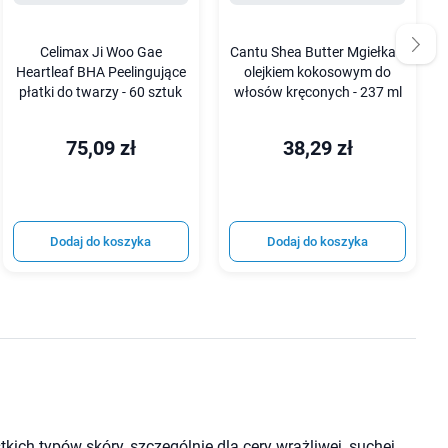
Celimax Ji Woo Gae
Cantu Shea Butter Mgiełka z
Heartleaf BHA Peelingujące
olejkiem kokosowym do
płatki do twarzy - 60 sztuk
włosów kręconych - 237 ml
75,09 zł
38,29 zł
Dodaj do koszyka
Dodaj do koszyka
ich typów skóry, szczególnie dla cery wrażliwej, suchej,