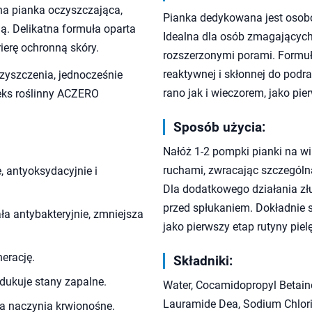
na pianka oczyszczająca,
Pianka dedykowana jest osobo
ą. Delikatna formuła oparta
Idealna dla osób zmagających
ierę ochronną skóry.
rozszerzonymi porami. Formuł
reaktywnej i skłonnej do pod
zyszczenia, jednocześnie
rano jak i wieczorem, jako pi
leks roślinny ACZERO
Sposób użycia:
Nałóż 1-2 pompki pianki na wi
ruchami, zwracając szczególn
, antyoksydacyjnie i
Dla dodatkowego działania zł
przed spłukaniem. Dokładnie s
ła antybakteryjnie, zmniejsza
jako pierwszy etap rutyny piel
nerację.
Składniki:
edukuje stany zapalne.
Water, Cocamidopropyl Betaine
Lauramide Dea, Sodium Chlor
ia naczynia krwionośne.