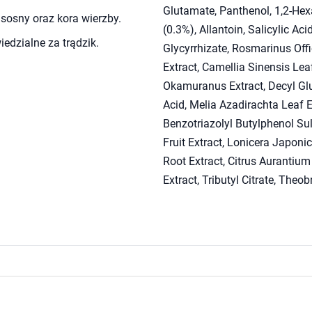
Glutamate, Panthenol, 1,2-Hexa
, sosny oraz kora wierzby.
(0.3%), Allantoin, Salicylic A
edzialne za trądzik.
Glycyrrhizate, Rosmarinus Offi
Extract, Camellia Sinensis Lea
Okamuranus Extract, Decyl Glu
Acid, Melia Azadirachta Leaf E
Benzotriazolyl Butylphenol Su
Fruit Extract, Lonicera Japoni
Root Extract, Citrus Aurantiu
Extract, Tributyl Citrate, The