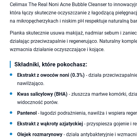
Celimax The Real Noni Acne Bubble Cleanser to innowacyj
która łączy skuteczne oczyszczanie z łagodzącą pielęgnacj
na mikropęcherzykach i niskim pH respektuje naturalną bar
Pianka skutecznie usuwa makijaż, nadmiar sebum i zaniec
działając przeciwzapalnie i regenerująco. Naturalny komp
wzmacnia działanie oczyszczające i kojące.
Składniki, które pokochasz:
Ekstrakt z owoców noni (0.3%)
- działa przeciwzapalnie
nawilżająco.
Kwas salicylowy (BHA)
- złuszcza martwe komórki, dzia
widoczność porów.
Pantenol
- łagodzi podrażnienia, nawilża i wspiera rege
Ekstrakt z wąkroty azjatyckiej
- przyspiesza gojenie i r
Olejek rozmarynowy
- działa antybakteryjnie i wzmacn