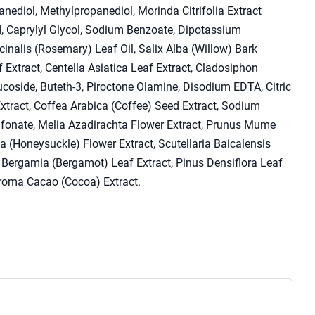
nediol, Methylpropanediol, Morinda Citrifolia Extract
cid, Caprylyl Glycol, Sodium Benzoate, Dipotassium
cinalis (Rosemary) Leaf Oil, Salix Alba (Willow) Bark
f Extract, Centella Asiatica Leaf Extract, Cladosiphon
coside, Buteth-3, Piroctone Olamine, Disodium EDTA, Citric
xtract, Coffea Arabica (Coffee) Seed Extract, Sodium
lfonate, Melia Azadirachta Flower Extract, Prunus Mume
ca (Honeysuckle) Flower Extract, Scutellaria Baicalensis
m Bergamia (Bergamot) Leaf Extract, Pinus Densiflora Leaf
obroma Cacao (Cocoa) Extract.