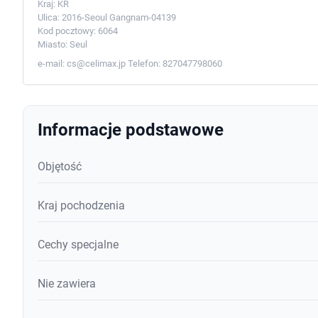
Kraj:
KR
Ulica:
2016-Seoul Gangnam-04139
Kod pocztowy:
6064
Miasto:
Seul
e-mail:
cs@celimax.jp
Telefon:
827047798060
Informacje podstawowe
Objętość
Kraj pochodzenia
Cechy specjalne
Nie zawiera