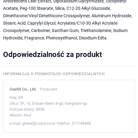
Arborescens Leaf Extract, Dipotassium Glycyrrhizate, Tocopheryl
Acetate, Peg-100 Stearate, Silica, C12-20 Alkyl Glucoside,
Dimethicone/Vinyl Dimethicone Crosspolymer, Aluminum Hydroxide,
Stearic Acid, Caprylyl Glycol, Acrylates/C10-30 Alkyl Acrylate
Crosspolymer, Carbomer, Xanthan Gum, Triethanolamine, Sodium
Hydroxide, Fragrance, Phenoxyethanol, Disodium Edta.
Odpowiedzialność za produkt
INFORMACJA O PODMIOTACH ODPOWIEDZIALNYCH
CosRX Co., Ltd.
Producent
Kraj:
KR
Ulica:
3F, 16, Dosan-daero 8-gil, Gangnam-gu
Kod pocztowy:
6038
Miasto:
Seul
e-mail:
global@cosrx.co.kr
Telefon:
317149488