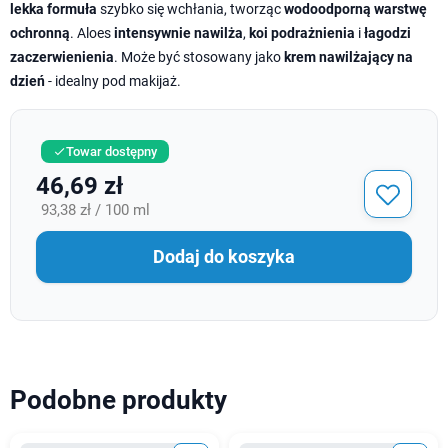
lekka formuła
szybko się wchłania, tworząc
wodoodporną warstwę
ochronną
. Aloes
intensywnie nawilża
,
koi podrażnienia
i
łagodzi
zaczerwienienia
. Może być stosowany jako
krem nawilżający na
dzień
- idealny pod makijaż.
Towar dostępny

46,69 zł
93,38 zł / 100 ml
Dodaj do koszyka
Podobne produkty