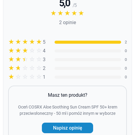
5,0
/ 5
☆☆☆☆☆
★★★★★
2 opinie
☆☆☆☆☆
★★★★★
5
2
☆☆☆☆☆
★★★★
4
0
☆☆☆☆☆
★★★
3
0
☆☆☆☆☆
★★
2
0
☆☆☆☆☆
★
1
0
Masz ten produkt?
Oceń COSRX Aloe Soothing Sun Cream SPF 50+ krem
przeciwsłoneczny - 50 ml i pomóż innym w wyborze
Napisz opinię