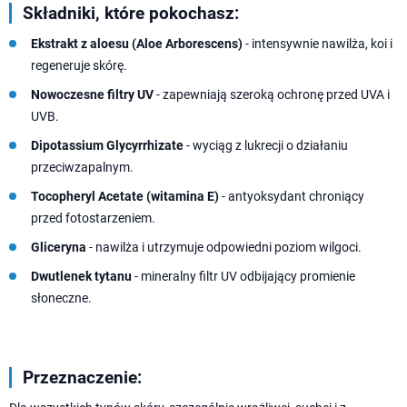
Składniki, które pokochasz:
Ekstrakt z aloesu (Aloe Arborescens)
- intensywnie nawilża, koi i
regeneruje skórę.
Nowoczesne filtry UV
- zapewniają szeroką ochronę przed UVA i
UVB.
Dipotassium Glycyrrhizate
- wyciąg z lukrecji o działaniu
przeciwzapalnym.
Tocopheryl Acetate (witamina E)
- antyoksydant chroniący
przed fotostarzeniem.
Gliceryna
- nawilża i utrzymuje odpowiedni poziom wilgoci.
Dwutlenek tytanu
- mineralny filtr UV odbijający promienie
słoneczne.
Przeznaczenie: