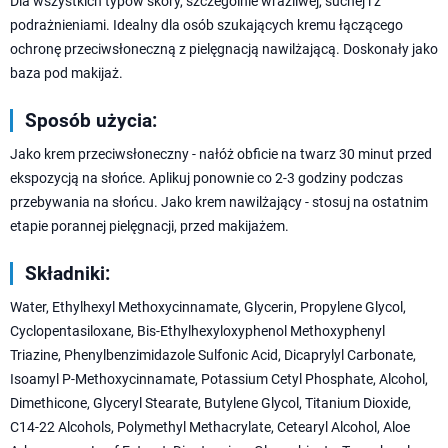
Dla wszystkich typów skóry, szczególnie wrażliwej, suchej i z
podrażnieniami. Idealny dla osób szukających kremu łączącego
ochronę przeciwsłoneczną z pielęgnacją nawilżającą. Doskonały jako
baza pod makijaż.
Sposób użycia:
Jako krem przeciwsłoneczny - nałóż obficie na twarz 30 minut przed
ekspozycją na słońce. Aplikuj ponownie co 2-3 godziny podczas
przebywania na słońcu. Jako krem nawilżający - stosuj na ostatnim
etapie porannej pielęgnacji, przed makijażem.
Składniki:
Water, Ethylhexyl Methoxycinnamate, Glycerin, Propylene Glycol,
Cyclopentasiloxane, Bis-Ethylhexyloxyphenol Methoxyphenyl
Triazine, Phenylbenzimidazole Sulfonic Acid, Dicaprylyl Carbonate,
Isoamyl P-Methoxycinnamate, Potassium Cetyl Phosphate, Alcohol,
Dimethicone, Glyceryl Stearate, Butylene Glycol, Titanium Dioxide,
C14-22 Alcohols, Polymethyl Methacrylate, Cetearyl Alcohol, Aloe