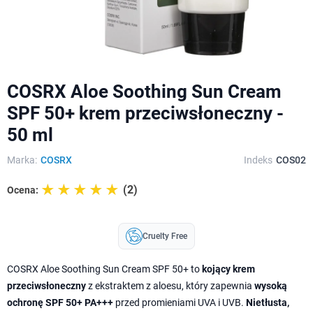
COSRX Aloe Soothing Sun Cream
SPF 50+ krem przeciwsłoneczny -
50 ml
Marka:
COSRX
Indeks
COS02
☆☆☆☆☆
★★★★★
(2)
Ocena:
Cruelty Free
COSRX Aloe Soothing Sun Cream SPF 50+ to
kojący krem
przeciwsłoneczny
z ekstraktem z aloesu, który zapewnia
wysoką
ochronę SPF 50+ PA+++
przed promieniami UVA i UVB.
Nietłusta,