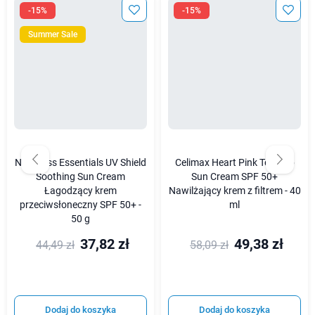
-15%
-15%
Summer Sale
Nine Less Essentials UV Shield
Celimax Heart Pink Tone Up
Soothing Sun Cream
Sun Cream SPF 50+
Łagodzący krem
Nawilżający krem z filtrem - 40
przeciwsłoneczny SPF 50+ -
ml
50 g
37,82 zł
49,38 zł
44,49 zł
58,09 zł
Dodaj do koszyka
Dodaj do koszyka